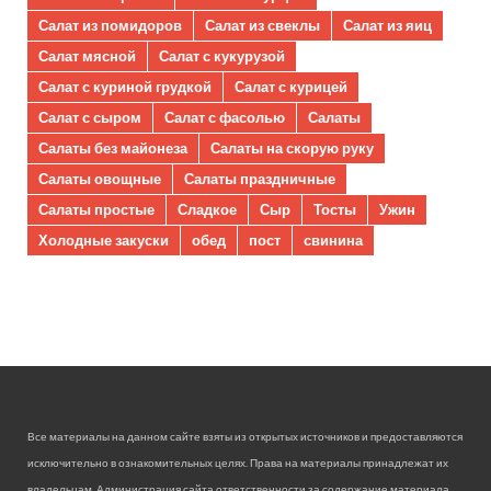
Салат из помидоров
Салат из свеклы
Салат из яиц
Салат мясной
Салат с кукурузой
Салат с куриной грудкой
Салат с курицей
Салат с сыром
Салат с фасолью
Салаты
Салаты без майонеза
Салаты на скорую руку
Салаты овощные
Салаты праздничные
Салаты простые
Сладкое
Сыр
Тосты
Ужин
Холодные закуски
обед
пост
свинина
Все материалы на данном сайте взяты из открытых источников и предоставляются
исключительно в ознакомительных целях. Права на материалы принадлежат их
владельцам. Администрация сайта ответственности за содержание материала