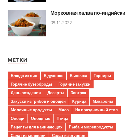
Морковная халва по-индийски
09.11.2022
МЕТКИ
Блюда из яиц
В духовке
Выпечка
Гарниры
Горячие бутерброды
Горячие закуски
День рождения
Десерты
Завтрак
Закуски из грибов и овощей
Курица
Макароны
Молочные продукты
Мясо
На праздничный стол
Овощи
Овощные
Птица
Рецепты для начинающих
Рыба и морепродукты
Салат из моркови
Салат из огурцов