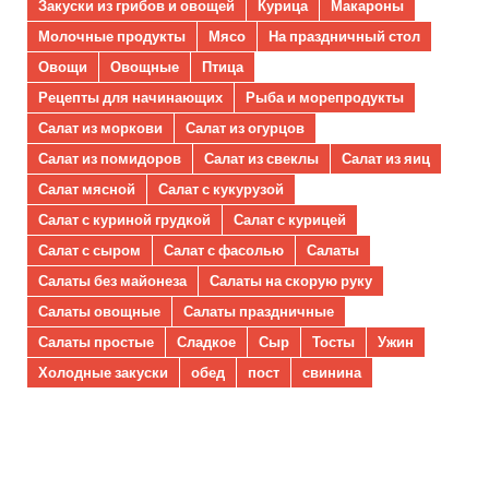
Закуски из грибов и овощей
Курица
Макароны
Молочные продукты
Мясо
На праздничный стол
Овощи
Овощные
Птица
Рецепты для начинающих
Рыба и морепродукты
Салат из моркови
Салат из огурцов
Салат из помидоров
Салат из свеклы
Салат из яиц
Салат мясной
Салат с кукурузой
Салат с куриной грудкой
Салат с курицей
Салат с сыром
Салат с фасолью
Салаты
Салаты без майонеза
Салаты на скорую руку
Салаты овощные
Салаты праздничные
Салаты простые
Сладкое
Сыр
Тосты
Ужин
Холодные закуски
обед
пост
свинина