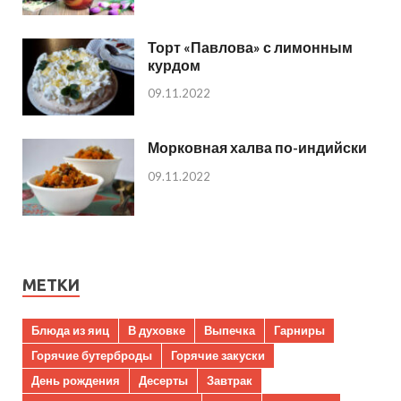
Торт «Павлова» с лимонным
курдом
09.11.2022
Морковная халва по-индийски
09.11.2022
МЕТКИ
Блюда из яиц
В духовке
Выпечка
Гарниры
Горячие бутерброды
Горячие закуски
День рождения
Десерты
Завтрак