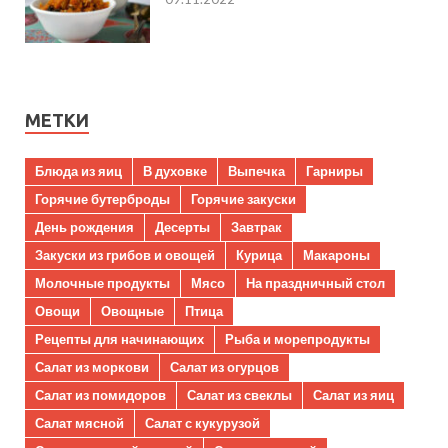
МЕТКИ
Блюда из яиц
В духовке
Выпечка
Гарниры
Горячие бутерброды
Горячие закуски
День рождения
Десерты
Завтрак
Закуски из грибов и овощей
Курица
Макароны
Молочные продукты
Мясо
На праздничный стол
Овощи
Овощные
Птица
Рецепты для начинающих
Рыба и морепродукты
Салат из моркови
Салат из огурцов
Салат из помидоров
Салат из свеклы
Салат из яиц
Салат мясной
Салат с кукурузой