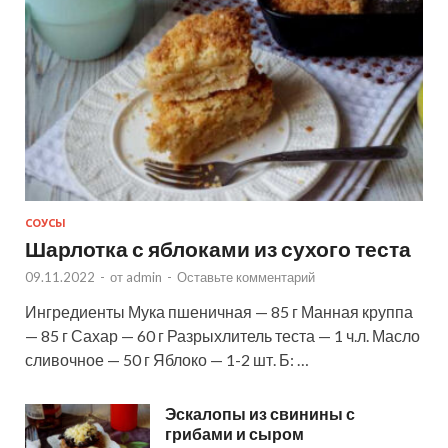
СОУСЫ
Шарлотка с яблоками из сухого теста
09.11.2022
-
от
admin
-
Оставьте комментарий
Ингредиенты Мука пшеничная — 85 г Манная круппа
— 85 г Сахар — 60 г Разрыхлитель теста — 1 ч.л. Масло
сливочное — 50 г Яблоко — 1-2 шт. Б: …
Эскалопы из свинины с
грибами и сыром