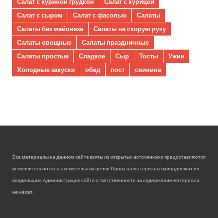
Салат с куриной грудкой
Салат с курицей
Салат с сыром
Салат с фасолью
Салаты
Салаты без майонеза
Салаты на скорую руку
Салаты овощные
Салаты праздничные
Салаты простые
Сладкое
Сыр
Тосты
Ужин
Холодные закуски
обед
пост
свинина
Все материалы на данном сайте взяты из открытых источников и предоставляются
исключительно в ознакомительных целях. Права на материалы принадлежат их
владельцам. Администрация сайта ответственности за содержание материала
не несет.