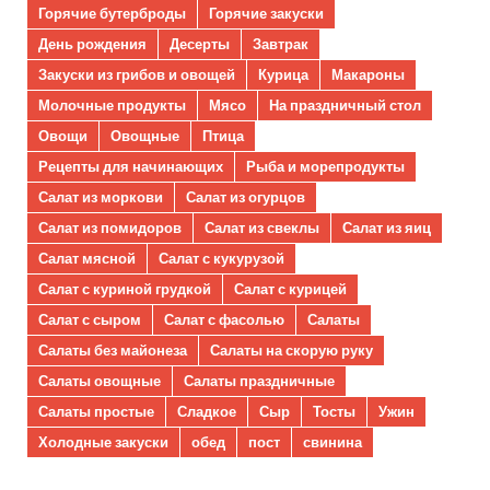
Горячие бутерброды
Горячие закуски
День рождения
Десерты
Завтрак
Закуски из грибов и овощей
Курица
Макароны
Молочные продукты
Мясо
На праздничный стол
Овощи
Овощные
Птица
Рецепты для начинающих
Рыба и морепродукты
Салат из моркови
Салат из огурцов
Салат из помидоров
Салат из свеклы
Салат из яиц
Салат мясной
Салат с кукурузой
Салат с куриной грудкой
Салат с курицей
Салат с сыром
Салат с фасолью
Салаты
Салаты без майонеза
Салаты на скорую руку
Салаты овощные
Салаты праздничные
Салаты простые
Сладкое
Сыр
Тосты
Ужин
Холодные закуски
обед
пост
свинина