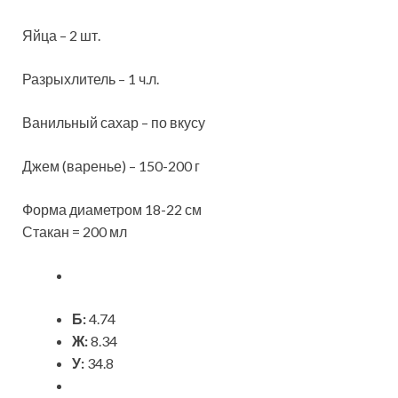
Яйца – 2 шт.
Разрыхлитель – 1 ч.л.
Ванильный сахар – по вкусу
Джем (варенье) – 150-200 г
Форма диаметром 18-22 см
Стакан = 200 мл
Б:
4.74
Ж:
8.34
У:
34.8