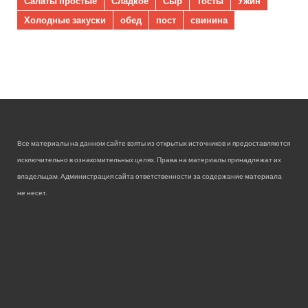
Салаты простые
Сладкое
Сыр
Тосты
Ужин
Холодные закуски
обед
пост
свинина
Все материалы на данном сайте взяты из открытых источников и предоставляются
исключительно в ознакомительных целях. Права на материалы принадлежат их
владельцам. Администрация сайта ответственности за содержание материала
не несет.