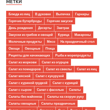
МЕТКИ
Блюда из яиц
В духовке
Выпечка
Гарниры
Горячие бутерброды
Горячие закуски
День рождения
Десерты
Завтрак
Закуски из грибов и овощей
Курица
Макароны
Молочные продукты
Мясо
На праздничный стол
Овощи
Овощные
Птица
Рецепты для начинающих
Рыба и морепродукты
Салат из моркови
Салат из огурцов
Салат из помидоров
Салат из свеклы
Салат из яиц
Салат мясной
Салат с кукурузой
Салат с куриной грудкой
Салат с курицей
Салат с сыром
Салат с фасолью
Салаты
Салаты без майонеза
Салаты на скорую руку
Салаты овощные
Салаты праздничные