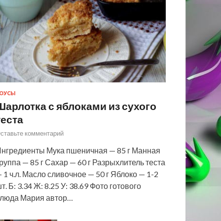
ОУСЫ
Шарлотка с яблоками из сухого
теста
ставьте комментарий
нгредиенты Мука пшеничная — 85 г Манная
руппа — 85 г Сахар — 60 г Разрыхлитель теста
 1 ч.л. Масло сливочное — 50 г Яблоко — 1-2
т. Б: 3.34 Ж: 8.25 У: 38.69 Фото готового
люда Мария автор…