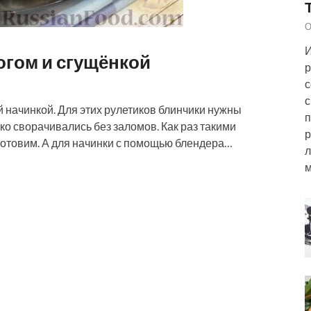
О
И
огом и сгущёнкой
р
с
с
 начинкой. Для этих рулетиков блинчики нужны
п
гко сворачивались без заломов. Как раз такими
р
готовим. А для начинки с помощью блендера…
л
м