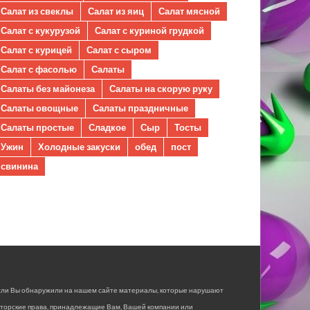
Салат из свеклы
Салат из яиц
Салат мясной
Салат с кукурузой
Салат с куриной грудкой
Салат с курицей
Салат с сыром
Салат с фасолью
Салаты
Салаты без майонеза
Салаты на скорую руку
Салаты овощные
Салаты праздничные
Салаты простые
Сладкое
Сыр
Тосты
Ужин
Холодные закуски
обед
пост
свинина
сли Вы обнаружили на нашем сайте материалы, которые нарушают
вторские права, принадлежащие Вам, Вашей компании или