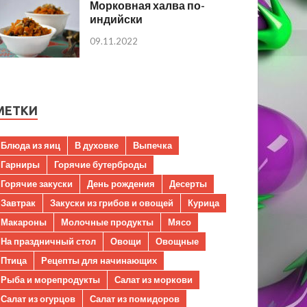
Морковная халва по-
индийски
09.11.2022
МЕТКИ
Блюда из яиц
В духовке
Выпечка
Гарниры
Горячие бутерброды
Горячие закуски
День рождения
Десерты
Завтрак
Закуски из грибов и овощей
Курица
Макароны
Молочные продукты
Мясо
На праздничный стол
Овощи
Овощные
Птица
Рецепты для начинающих
Рыба и морепродукты
Салат из моркови
Салат из огурцов
Салат из помидоров