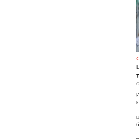
С
О
И
к
—
ш
б