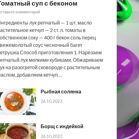
Томатный суп с беконом
ставьте комментарий
нгредиенты лук репчатый — 1 шт. масло
астительное кетчуп — 2 ст. л. томаты в
обственном соку — 400 г бекон соль перец
вежемолотый соус чесночный багет
етрушка Способ приготовления 1. Нарезаем
епчатый лук мелкими кубиками. Обжариваем
ук на разогретой сковороде с растительным
аслом, добавляем кетчуп…
Рыбная солянка
26.10.2022
Борщ с индейкой
26.10.2022