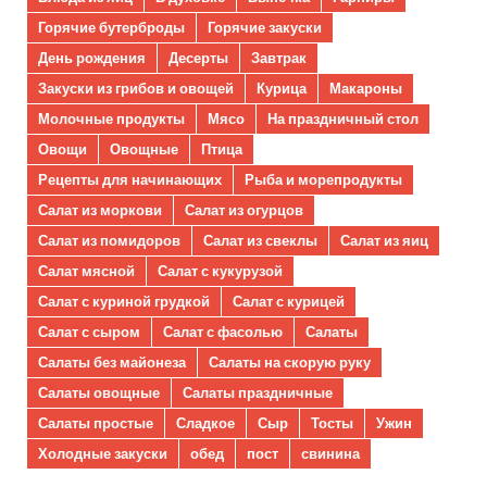
Горячие бутерброды
Горячие закуски
День рождения
Десерты
Завтрак
Закуски из грибов и овощей
Курица
Макароны
Молочные продукты
Мясо
На праздничный стол
Овощи
Овощные
Птица
Рецепты для начинающих
Рыба и морепродукты
Салат из моркови
Салат из огурцов
Салат из помидоров
Салат из свеклы
Салат из яиц
Салат мясной
Салат с кукурузой
Салат с куриной грудкой
Салат с курицей
Салат с сыром
Салат с фасолью
Салаты
Салаты без майонеза
Салаты на скорую руку
Салаты овощные
Салаты праздничные
Салаты простые
Сладкое
Сыр
Тосты
Ужин
Холодные закуски
обед
пост
свинина