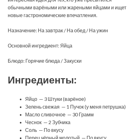
обычными варёными или жареными яйцами и ищет
новые гастрономические впечатления.
Назначение: На завтрак / На обед / На ужин
Основной ингредиент: Яйца
Блюдо: Горячие блюда / Закуски
Ингредиенты:
Яйцо — 3 Штуки (варёное)
Зелень свежая — 1 Пучок (у меня петрушка)
Масло сливочное — 30 Грамм
Чеснок — 2 Зубчика
Соль — По вкусу
Перец чёрный молотый — По вкусу