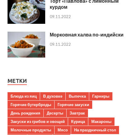
Торт «Павлова» с лимонным
курдом
09.11.2022
Морковная халва по-индийски
09.11.2022
МЕТКИ
Блюда из яиц
В духовке
Выпечка
Гарниры
Горячие бутерброды
Горячие закуски
День рождения
Десерты
Завтрак
Закуски из грибов и овощей
Курица
Макароны
Молочные продукты
Мясо
На праздничный стол