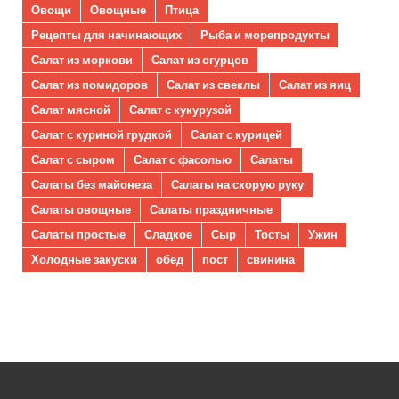
Овощи
Овощные
Птица
Рецепты для начинающих
Рыба и морепродукты
Салат из моркови
Салат из огурцов
Салат из помидоров
Салат из свеклы
Салат из яиц
Салат мясной
Салат с кукурузой
Салат с куриной грудкой
Салат с курицей
Салат с сыром
Салат с фасолью
Салаты
Салаты без майонеза
Салаты на скорую руку
Салаты овощные
Салаты праздничные
Салаты простые
Сладкое
Сыр
Тосты
Ужин
Холодные закуски
обед
пост
свинина