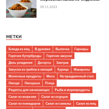
09.11.2022
МЕТКИ
Блюда из яиц
В духовке
Выпечка
Гарниры
Горячие бутерброды
Горячие закуски
День рождения
Десерты
Завтрак
Закуски из грибов и овощей
Курица
Макароны
Молочные продукты
Мясо
На праздничный стол
Овощи
Овощные
Птица
Рецепты для начинающих
Рыба и морепродукты
Салат из моркови
Салат из огурцов
Салат из помидоров
Салат из свеклы
Салат из яиц