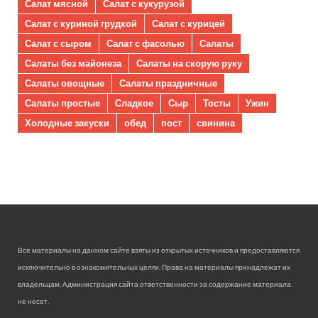
Салат мясной
Салат с кукурузой
Салат с куриной грудкой
Салат с курицей
Салат с сыром
Салат с фасолью
Салаты
Салаты без майонеза
Салаты на скорую руку
Салаты овощные
Салаты праздничные
Салаты простые
Сладкое
Сыр
Тосты
Ужин
Холодные закуски
обед
пост
свинина
Все материалы на данном сайте взяты из открытых источников и предоставляются
исключительно в ознакомительных целях. Права на материалы принадлежат их
владельцам. Администрация сайта ответственности за содержание материала
не несет.