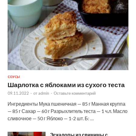
СОУСЫ
Шарлотка с яблоками из сухого теста
09.11.2022
-
от
admin
-
Оставьте комментарий
Ингредиенты Мука пшеничная — 85 г Манная круппа
— 85 г Сахар — 60 г Разрыхлитель теста — 1 ч.л. Масло
сливочное — 50 г Яблоко — 1-2 шт. Б: …
Эскалопы из свинины с