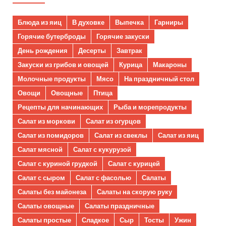
Блюда из яиц
В духовке
Выпечка
Гарниры
Горячие бутерброды
Горячие закуски
День рождения
Десерты
Завтрак
Закуски из грибов и овощей
Курица
Макароны
Молочные продукты
Мясо
На праздничный стол
Овощи
Овощные
Птица
Рецепты для начинающих
Рыба и морепродукты
Салат из моркови
Салат из огурцов
Салат из помидоров
Салат из свеклы
Салат из яиц
Салат мясной
Салат с кукурузой
Салат с куриной грудкой
Салат с курицей
Салат с сыром
Салат с фасолью
Салаты
Салаты без майонеза
Салаты на скорую руку
Салаты овощные
Салаты праздничные
Салаты простые
Сладкое
Сыр
Тосты
Ужин