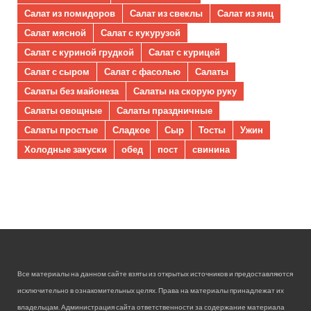
Салат из помидоров
Салат из свеклы
Салат из яиц
Салат мясной
Салат с кукурузой
Салат с куриной грудкой
Салат с курицей
Салат с сыром
Салат с фасолью
Салаты
Салаты без майонеза
Салаты на скорую руку
Салаты овощные
Салаты праздничные
Салаты простые
Сладкое
Сыр
Тосты
Ужин
Холодные закуски
обед
пост
свинина
Все материалы на данном сайте взяты из открытых источников и предоставляются
исключительно в ознакомительных целях. Права на материалы принадлежат их
владельцам. Администрация сайта ответственности за содержание материала