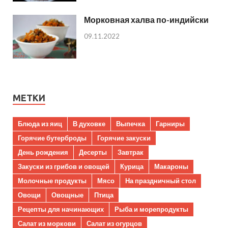
Морковная халва по-индийски
09.11.2022
МЕТКИ
Блюда из яиц
В духовке
Выпечка
Гарниры
Горячие бутерброды
Горячие закуски
День рождения
Десерты
Завтрак
Закуски из грибов и овощей
Курица
Макароны
Молочные продукты
Мясо
На праздничный стол
Овощи
Овощные
Птица
Рецепты для начинающих
Рыба и морепродукты
Салат из моркови
Салат из огурцов