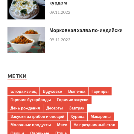
курдом
09.11.2022
Морковная халва по-индийски
09.11.2022
МЕТКИ
Блюда из яиц
В духовке
Выпечка
Гарниры
Горячие бутерброды
Горячие закуски
День рождения
Десерты
Завтрак
Закуски из грибов и овощей
Курица
Макароны
Молочные продукты
Мясо
На праздничный стол
Овощи
Овощные
Птица