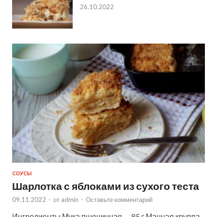
26.10.2022
СОУСЫ
Шарлотка с яблоками из сухого теста
09.11.2022
-
от
admin
-
Оставьте комментарий
Ингредиенты Мука пшеничная — 85 г Манная круппа