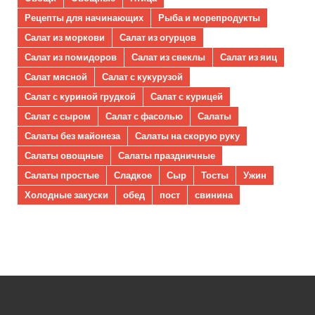
Рецепты для начинающих
Рыба и морепродукты
Салат из моркови
Салат из огурцов
Салат из помидоров
Салат из свеклы
Салат из яиц
Салат мясной
Салат с кукурузой
Салат с куриной грудкой
Салат с курицей
Салат с сыром
Салат с фасолью
Салаты
Салаты без майонеза
Салаты на скорую руку
Салаты овощные
Салаты праздничные
Салаты простые
Сладкое
Сыр
Тосты
Ужин
Холодные закуски
обед
пост
свинина