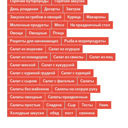
Горячие бутерброды
Горячие закуски
День рождения
Десерты
Завтрак
Закуски из грибов и овощей
Курица
Макароны
Молочные продукты
Мясо
На праздничный стол
Овощи
Овощные
Птица
Рецепты для начинающих
Рыба и морепродукты
Салат из моркови
Салат из огурцов
Салат из помидоров
Салат из свеклы
Салат из яиц
Салат мясной
Салат с кукурузой
Салат с куриной грудкой
Салат с курицей
Салат с сыром
Салат с фасолью
Салаты
Салаты без майонеза
Салаты на скорую руку
Салаты овощные
Салаты праздничные
Салаты простые
Сладкое
Сыр
Тосты
Ужин
Холодные закуски
обед
пост
свинина