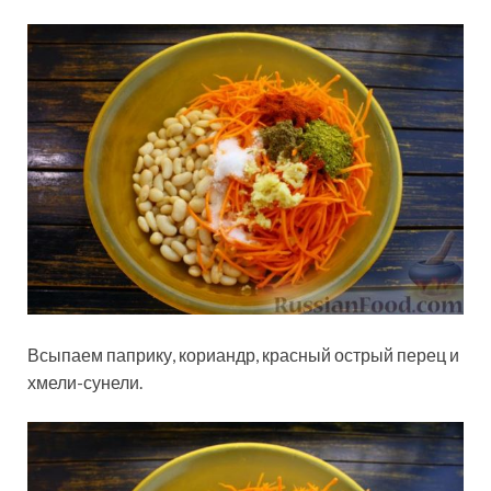
Всыпаем паприку, кориандр, красный острый перец и
хмели-сунели.