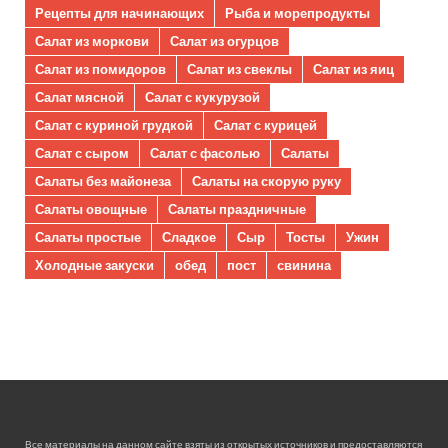
Рецепты для начинающих
Рыба и морепродукты
Салат из моркови
Салат из огурцов
Салат из помидоров
Салат из свеклы
Салат из яиц
Салат мясной
Салат с кукурузой
Салат с куриной грудкой
Салат с курицей
Салат с сыром
Салат с фасолью
Салаты
Салаты без майонеза
Салаты на скорую руку
Салаты овощные
Салаты праздничные
Салаты простые
Сладкое
Сыр
Тосты
Ужин
Холодные закуски
обед
пост
свинина
Все материалы на данном сайте взяты из открытых источников и предоставляются