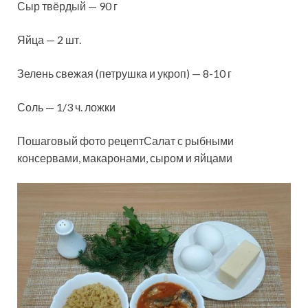
Сыр твёрдый — 90 г
Яйца — 2 шт.
Зелень свежая (петрушка и укроп) — 8-10 г
Соль — 1/3 ч. ложки
Пошаговый фото рецептСалат с рыбными
консервами, макаронами, сыром и яйцами