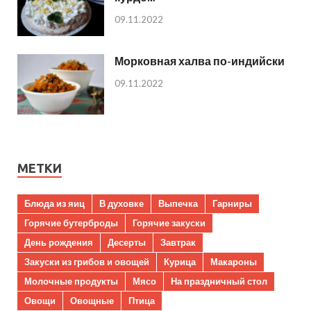
09.11.2022
Морковная халва по-индийски
09.11.2022
МЕТКИ
Блюда из яиц
В духовке
Выпечка
Гарниры
Горячие бутерброды
Горячие закуски
День рождения
Десерты
Завтрак
Закуски из грибов и овощей
Курица
Макароны
Молочные продукты
Мясо
На праздничный стол
Овощи
Овощные
Птица