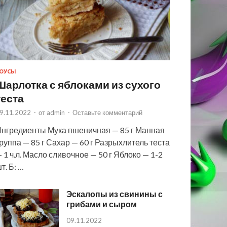
ОУСЫ
Шарлотка с яблоками из сухого
теста
9.11.2022
-
от
admin
-
Оставьте комментарий
нгредиенты Мука пшеничная — 85 г Манная
руппа — 85 г Сахар — 60 г Разрыхлитель теста
 1 ч.л. Масло сливочное — 50 г Яблоко — 1-2
т. Б: …
Эскалопы из свинины с
грибами и сыром
09.11.2022