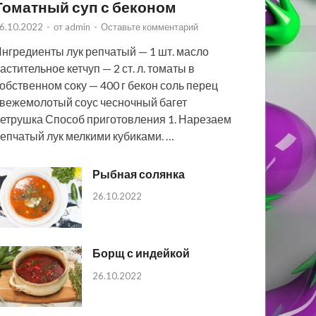
Томатный суп с беконом
6.10.2022
-
от
admin
-
Оставьте комментарий
нгредиенты лук репчатый — 1 шт. масло
астительное кетчуп — 2 ст. л. томаты в
обственном соку — 400 г бекон соль перец
вежемолотый соус чесночный багет
етрушка Способ приготовления 1. Нарезаем
епчатый лук мелкими кубиками. …
Рыбная солянка
26.10.2022
Борщ с индейкой
26.10.2022