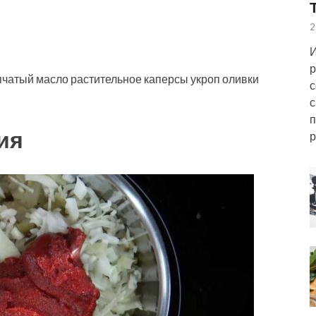
2
И
р
пчатый масло растительное каперсы укроп оливки
с
с
п
ия
р