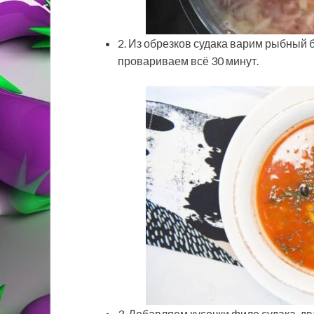
2. Из обрезков судака варим рыбный 
провариваем всё 30 минут.
3. Добавляем кусочки филе судака, дв