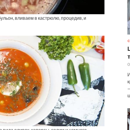
бульон, вливаем в кастрюлю, процедив, и
С
0
И
к
—
ш
а вида оливок, каперсы, солим и немного