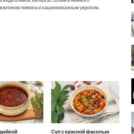
ломтиком лимона и нашинкованным укропом.
ндейкой
Суп с красной фасолью