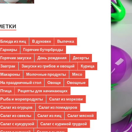
МЕТКИ
Блюда из яиц
В духовке
Выпечка
Гарниры
Горячие бутерброды
Горячие закуски
День рождения
Десерты
Завтрак
Закуски из грибов и овощей
Курица
Макароны
Молочные продукты
Мясо
На праздничный стол
Овощи
Овощные
Птица
Рецепты для начинающих
Рыба и морепродукты
Салат из моркови
Салат из огурцов
Салат из помидоров
Салат из свеклы
Салат из яиц
Салат мясной
Салат с кукурузой
Салат с куриной грудкой
Салат с курицей
Салат с сыром