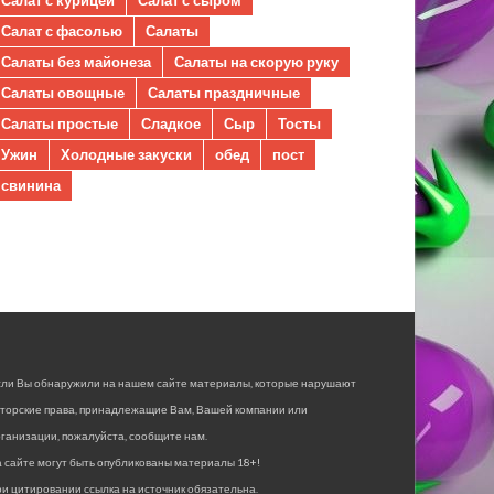
Салат с фасолью
Салаты
Салаты без майонеза
Салаты на скорую руку
Салаты овощные
Салаты праздничные
Салаты простые
Сладкое
Сыр
Тосты
Ужин
Холодные закуски
обед
пост
свинина
сли Вы обнаружили на нашем сайте материалы, которые нарушают
вторские права, принадлежащие Вам, Вашей компании или
ганизации, пожалуйста, сообщите нам.
 сайте могут быть опубликованы материалы 18+!
и цитировании ссылка на источник обязательна.