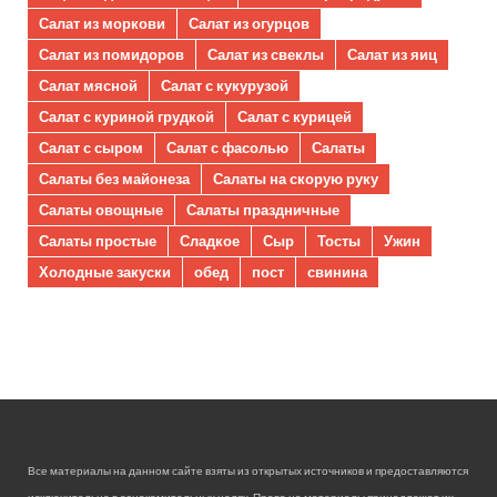
Салат из моркови
Салат из огурцов
Салат из помидоров
Салат из свеклы
Салат из яиц
Салат мясной
Салат с кукурузой
Салат с куриной грудкой
Салат с курицей
Салат с сыром
Салат с фасолью
Салаты
Салаты без майонеза
Салаты на скорую руку
Салаты овощные
Салаты праздничные
Салаты простые
Сладкое
Сыр
Тосты
Ужин
Холодные закуски
обед
пост
свинина
Все материалы на данном сайте взяты из открытых источников и предоставляются