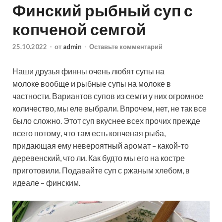
Финский рыбный суп с
копченой семгой
25.10.2022
-
от
admin
-
Оставьте комментарий
Наши друзья финны очень любят супы на
молоке вообще и рыбные супы на молоке в
частности. Вариантов супов из семги у них огромное
количество, мы еле выбрали. Впрочем, нет, не так все
было сложно. Этот суп вкуснее всех прочих прежде
всего потому, что там есть копченая рыба,
придающая ему невероятный аромат – какой-то
деревенский, что ли. Как будто мы его на костре
приготовили. Подавайте суп с ржаным хлебом, в
идеале – финским.