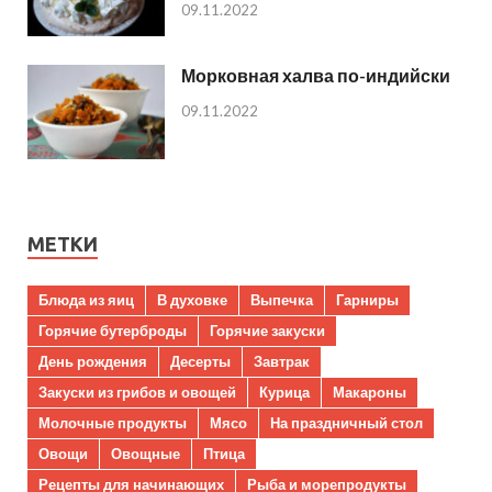
09.11.2022
Морковная халва по-индийски
09.11.2022
МЕТКИ
Блюда из яиц
В духовке
Выпечка
Гарниры
Горячие бутерброды
Горячие закуски
День рождения
Десерты
Завтрак
Закуски из грибов и овощей
Курица
Макароны
Молочные продукты
Мясо
На праздничный стол
Овощи
Овощные
Птица
Рецепты для начинающих
Рыба и морепродукты