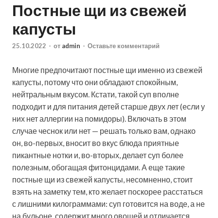
Постные щи из свежей
капусты
25.10.2022
-
от
admin
-
Оставьте комментарий
Многие предпочитают постные щи именно из свежей
капусты, потому что они обладают спокойным,
нейтральным вкусом. Кстати, такой суп вполне
подходит и для питания детей старше двух лет (если у
них нет аллергии на помидоры). Включать в этом
случае чеснок или нет — решать только вам, однако
он, во-первых, вносит во вкус блюда приятные
пикантные нотки и, во-вторых, делает суп более
полезным, обогащая фитонцидами. А еще такие
постные щи из свежей капусты, несомненно, стоит
взять на заметку тем, кто желает поскорее расстаться
с лишними килограммами: суп готовится на воде, а не
на бульоне, содержит много овощей и отличается