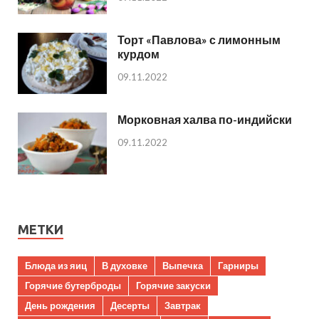
Торт «Павлова» с лимонным
курдом
09.11.2022
Морковная халва по-индийски
09.11.2022
МЕТКИ
Блюда из яиц
В духовке
Выпечка
Гарниры
Горячие бутерброды
Горячие закуски
День рождения
Десерты
Завтрак