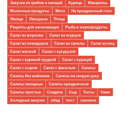
Закуски из грибов и овощей
Курица
Макароны
Молочные продукты
Мясо
На праздничный стол
Овощи
Овощные
Птица
Рецепты для начинающих
Рыба и морепродукты
Салат из моркови
Салат из огурцов
Салат из помидоров
Салат из свеклы
Салат из яиц
Салат мясной
Салат с кукурузой
Салат с куриной грудкой
Салат с курицей
Салат с сыром
Салат с фасолью
Салаты
Салаты без майонеза
Салаты на скорую руку
Салаты овощные
Салаты праздничные
Салаты простые
Сладкое
Сыр
Тосты
Ужин
Холодные закуски
обед
пост
свинина