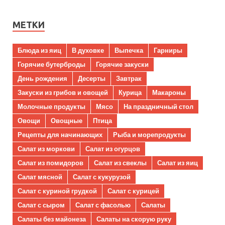
МЕТКИ
Блюда из яиц
В духовке
Выпечка
Гарниры
Горячие бутерброды
Горячие закуски
День рождения
Десерты
Завтрак
Закуски из грибов и овощей
Курица
Макароны
Молочные продукты
Мясо
На праздничный стол
Овощи
Овощные
Птица
Рецепты для начинающих
Рыба и морепродукты
Салат из моркови
Салат из огурцов
Салат из помидоров
Салат из свеклы
Салат из яиц
Салат мясной
Салат с кукурузой
Салат с куриной грудкой
Салат с курицей
Салат с сыром
Салат с фасолью
Салаты
Салаты без майонеза
Салаты на скорую руку