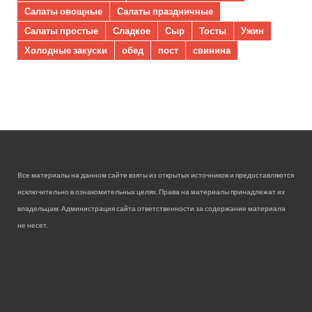
Салаты овощные
Салаты праздничные
Салаты простые
Сладкое
Сыр
Тосты
Ужин
Холодные закуски
обед
пост
свинина
Все материалы на данном сайте взяты из открытых источников и предоставляются
исключительно в ознакомительных целях. Права на материалы принадлежат их
владельцам. Администрация сайта ответственности за содержание материала
не несет.