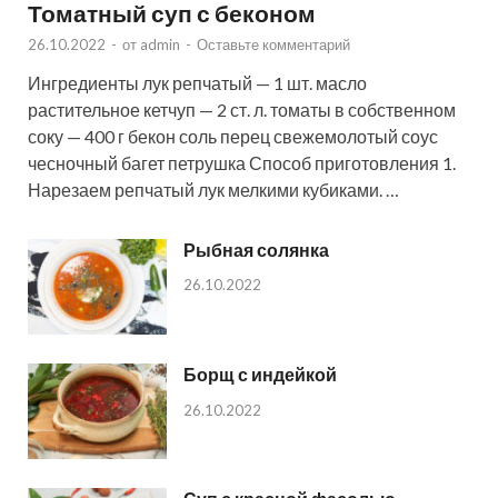
Томатный суп с беконом
26.10.2022
-
от
admin
-
Оставьте комментарий
Ингредиенты лук репчатый — 1 шт. масло
растительное кетчуп — 2 ст. л. томаты в собственном
соку — 400 г бекон соль перец свежемолотый соус
чесночный багет петрушка Способ приготовления 1.
Нарезаем репчатый лук мелкими кубиками. …
Рыбная солянка
26.10.2022
Борщ с индейкой
26.10.2022