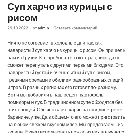
Суп харчо из курицы с
рисом
29.10.2022
-
от
admin
-
Оставьте комментарий
Ничто не согревает в холодные дни так, как
наваристый суп харчо из курицы с рисом. Он пришел к
нам из Грузии. Кто пробовал его хоть раз, никогда не
сможет перепутать с другими первыми блюдами. Это
наваристый густой и очень сытный суп с рисом,
грецкими орехами и обилием разнообразных специй
и трав. В разных регионах его готовят по-разному.
Вот и мы добавили в наш рецепт картофель,
помидоры и лук. В традиционном супе обходятся без
этих овощей. Обычно варят харчо на говядине, реже –
баранине, утке. Да в общем-то его можно приготовить
на любом свежем вкусном мясе. Мы предлагаем – из
курицы. Будем использовать ножки: из них получается