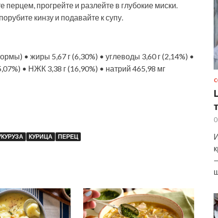
 перцем, прогрейте и разлейте в глубокие миски.
орубите кинзу и подавайте к супу.
нормы) • жиры 5,67 г (6,30%) • углеводы 3,60 г (2,14%) •
5,07%) • НЖК 3,38 г (16,90%) • натрий 465,98 мг
С
0
И
УКУРУЗА
КУРИЦА
ПЕРЕЦ
к
—
ш