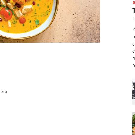
Д
2
И
р
с
с
п
р
оли