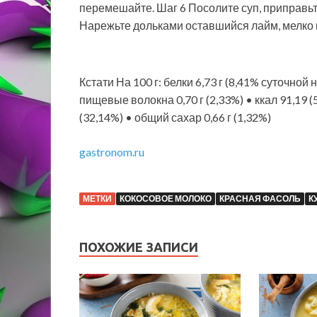
перемешайте. Шаг 6 Посолите суп, приправьте
Нарежьте дольками оставшийся лайм, мелко п
Кстати На 100 г: белки 6,73 г (8,41% суточной 
пищевые волокна 0,70 г (2,33%) • ккал 91,19 (
(32,14%) • общий сахар 0,66 г (1,32%)
gastronom.ru
МЕТКИ
КОКОСОВОЕ МОЛОКО
КРАСНАЯ ФАСОЛЬ
К
ПОХОЖИЕ ЗАПИСИ