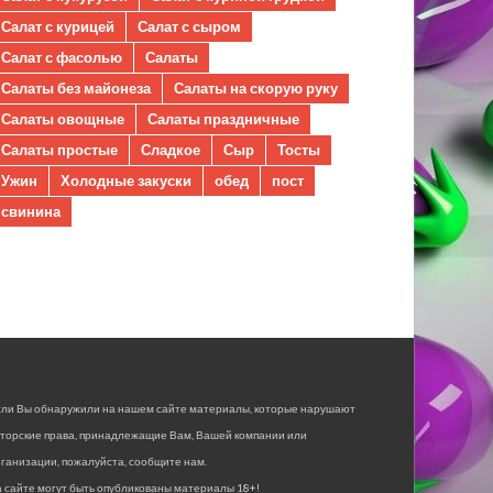
Салат с курицей
Салат с сыром
Салат с фасолью
Салаты
Салаты без майонеза
Салаты на скорую руку
Салаты овощные
Салаты праздничные
Салаты простые
Сладкое
Сыр
Тосты
Ужин
Холодные закуски
обед
пост
свинина
сли Вы обнаружили на нашем сайте материалы, которые нарушают
вторские права, принадлежащие Вам, Вашей компании или
ганизации, пожалуйста, сообщите нам.
 сайте могут быть опубликованы материалы 18+!