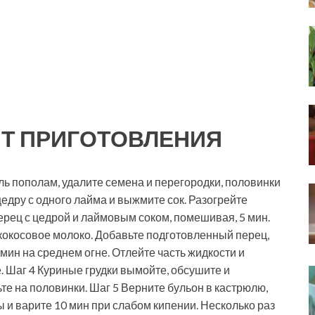
Т ПРИГОТОВЛЕНИЯ
ь пополам, удалите семена и перегородки, половинки
едру с одного лайма и выжмите сок. Разогрейте
рец с цедрой и лаймовым соком, помешивая, 5 мин.
кокосовое молоко. Добавьте подготовленный перец,
мин на среднем огне. Отлейте часть жидкости и
 Шаг 4 Куриные грудки вымойте, обсушите и
те на половинки. Шаг 5 Верните бульон в кастрюлю,
ы и варите 10 мин при слабом кипении. Несколько раз