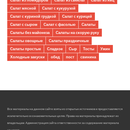
Салат мясной
Салат с кукурузой
Салат с куриной грудкой
Салат с курицей
Салат с сыром
Салат с фасолью
Салаты
Салаты без майонеза
Салаты на скорую руку
Салаты овощные
Салаты праздничные
Салаты простые
Сладкое
Сыр
Тосты
Ужин
Холодные закуски
обед
пост
свинина
Все материалы на данном сайте взяты из открытых источников и предоставляются
исключительно в ознакомительных целях. Права на материалы принадлежат их
владельцам. Администрация сайта ответственности за содержание материала
не несет.