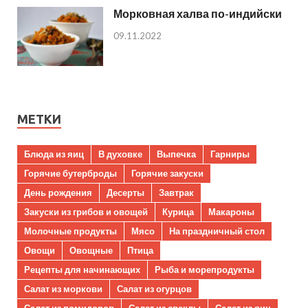
Морковная халва по-индийски
09.11.2022
МЕТКИ
Блюда из яиц
В духовке
Выпечка
Гарниры
Горячие бутерброды
Горячие закуски
День рождения
Десерты
Завтрак
Закуски из грибов и овощей
Курица
Макароны
Молочные продукты
Мясо
На праздничный стол
Овощи
Овощные
Птица
Рецепты для начинающих
Рыба и морепродукты
Салат из моркови
Салат из огурцов
Салат из помидоров
Салат из свеклы
Салат из яиц