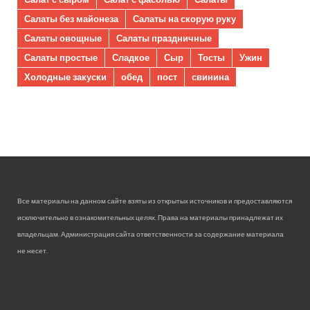
Салаты без майонеза
Салаты на скорую руку
Салаты овощные
Салаты праздничные
Салаты простые
Сладкое
Сыр
Тосты
Ужин
Холодные закуски
обед
пост
свинина
Все материалы на данном сайте взяты из открытых источников и предоставляются
исключительно в ознакомительных целях. Права на материалы принадлежат их
владельцам. Администрация сайта ответственности за содержание материала
не несет.