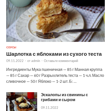
СОУСЫ
Шарлотка с яблоками из сухого теста
09.11.2022
-
от
admin
-
Оставьте комментарий
Ингредиенты Мука пшеничная — 85 г Манная круппа
— 85 г Сахар — 60 г Разрыхлитель теста — 1 ч.л. Масло
сливочное — 50 г Яблоко — 1-2 шт. Б: …
Эскалопы из свинины с
грибами и сыром
09.11.2022