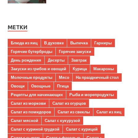
МЕТКИ
Блюда из яиц
В духовке
Выпечка
Гарниры
Горячие бутерброды
Горячие закуски
День рождения
Десерты
Завтрак
Закуски из грибов и овощей
Курица
Макароны
Молочные продукты
Мясо
На праздничный стол
Овощи
Овощные
Птица
Рецепты для начинающих
Рыба и морепродукты
Салат из моркови
Салат из огурцов
Салат из помидоров
Салат из свеклы
Салат из яиц
Салат мясной
Салат с кукурузой
Салат с куриной грудкой
Салат с курицей
Салат с сыром
Салат с фасолью
Салаты