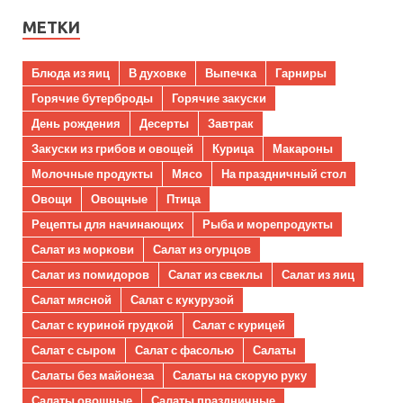
МЕТКИ
Блюда из яиц
В духовке
Выпечка
Гарниры
Горячие бутерброды
Горячие закуски
День рождения
Десерты
Завтрак
Закуски из грибов и овощей
Курица
Макароны
Молочные продукты
Мясо
На праздничный стол
Овощи
Овощные
Птица
Рецепты для начинающих
Рыба и морепродукты
Салат из моркови
Салат из огурцов
Салат из помидоров
Салат из свеклы
Салат из яиц
Салат мясной
Салат с кукурузой
Салат с куриной грудкой
Салат с курицей
Салат с сыром
Салат с фасолью
Салаты
Салаты без майонеза
Салаты на скорую руку
Салаты овощные
Салаты праздничные