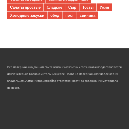
Салаты простые
Сладкое
Сыр
Тосты
Ужин
Холодные закуски
обед
пост
свинина
Все материалы на данном сайте взяты из открытых источников и предоставляются
исключительно в ознакомительных целях. Права на материалы принадлежат их
владельцам. Администрация сайта ответственности за содержание материала
не несет.