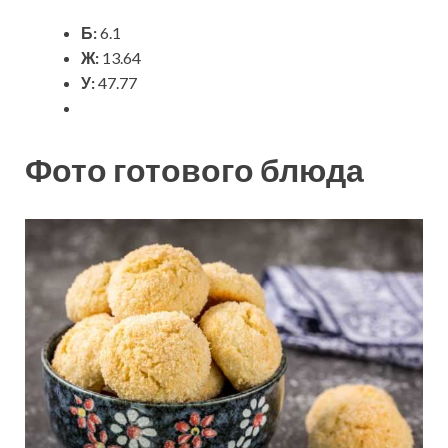
Б:
6.1
Ж:
13.64
У:
47.77
Фото готового блюда