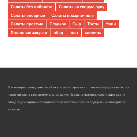
Салаты без майонеза
Салаты на скорую руку
Салаты овощные
Салаты праздничные
Салаты простые
Сладкое
Сыр
Тосты
Ужин
Холодные закуски
обед
пост
свинина
Все материалы на данном сайте взяты из открытых источников и предоставляются
исключительно в ознакомительных целях. Права на материалы принадлежат их
владельцам. Администрация сайта ответственности за содержание материала
не несет.