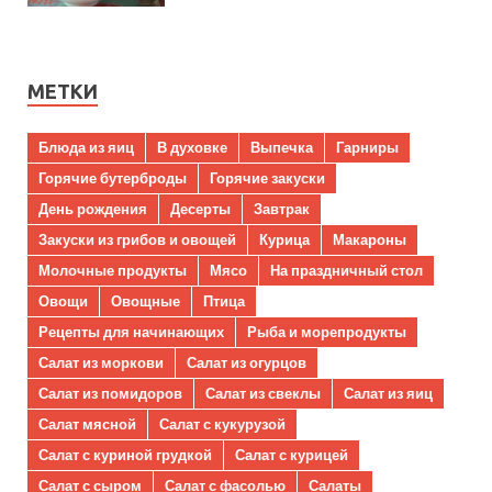
МЕТКИ
Блюда из яиц
В духовке
Выпечка
Гарниры
Горячие бутерброды
Горячие закуски
День рождения
Десерты
Завтрак
Закуски из грибов и овощей
Курица
Макароны
Молочные продукты
Мясо
На праздничный стол
Овощи
Овощные
Птица
Рецепты для начинающих
Рыба и морепродукты
Салат из моркови
Салат из огурцов
Салат из помидоров
Салат из свеклы
Салат из яиц
Салат мясной
Салат с кукурузой
Салат с куриной грудкой
Салат с курицей
Салат с сыром
Салат с фасолью
Салаты