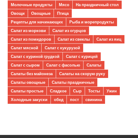
Молочные продукты
Мясо
На праздничный стол
Овощи
Овощные
Птица
Рецепты для начинающих
Рыба и морепродукты
Салат из моркови
Салат из огурцов
Салат из помидоров
Салат из свеклы
Салат из яиц
Салат мясной
Салат с кукурузой
Салат с куриной грудкой
Салат с курицей
Салат с сыром
Салат с фасолью
Салаты
Салаты без майонеза
Салаты на скорую руку
Салаты овощные
Салаты праздничные
Салаты простые
Сладкое
Сыр
Тосты
Ужин
Холодные закуски
обед
пост
свинина