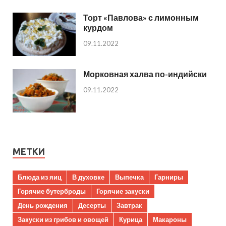
Торт «Павлова» с лимонным
курдом
09.11.2022
Морковная халва по-индийски
09.11.2022
МЕТКИ
Блюда из яиц
В духовке
Выпечка
Гарниры
Горячие бутерброды
Горячие закуски
День рождения
Десерты
Завтрак
Закуски из грибов и овощей
Курица
Макароны