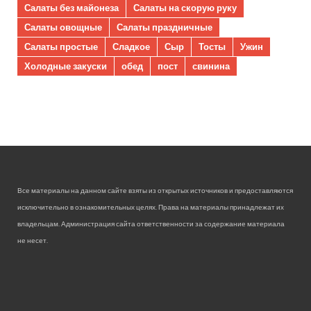
Салаты без майонеза
Салаты на скорую руку
Салаты овощные
Салаты праздничные
Салаты простые
Сладкое
Сыр
Тосты
Ужин
Холодные закуски
обед
пост
свинина
Все материалы на данном сайте взяты из открытых источников и предоставляются
исключительно в ознакомительных целях. Права на материалы принадлежат их
владельцам. Администрация сайта ответственности за содержание материала
не несет.