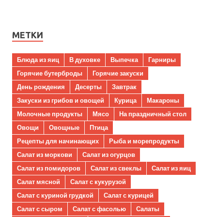
МЕТКИ
Блюда из яиц
В духовке
Выпечка
Гарниры
Горячие бутерброды
Горячие закуски
День рождения
Десерты
Завтрак
Закуски из грибов и овощей
Курица
Макароны
Молочные продукты
Мясо
На праздничный стол
Овощи
Овощные
Птица
Рецепты для начинающих
Рыба и морепродукты
Салат из моркови
Салат из огурцов
Салат из помидоров
Салат из свеклы
Салат из яиц
Салат мясной
Салат с кукурузой
Салат с куриной грудкой
Салат с курицей
Салат с сыром
Салат с фасолью
Салаты