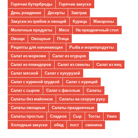
Горячие бутерброды
Горячие закуски
День рождения
Десерты
Завтрак
Закуски из грибов и овощей
Курица
Макароны
Молочные продукты
Мясо
На праздничный стол
Овощи
Овощные
Птица
Рецепты для начинающих
Рыба и морепродукты
Салат из моркови
Салат из огурцов
Салат из помидоров
Салат из свеклы
Салат из яиц
Салат мясной
Салат с кукурузой
Салат с куриной грудкой
Салат с курицей
Салат с сыром
Салат с фасолью
Салаты
Салаты без майонеза
Салаты на скорую руку
Салаты овощные
Салаты праздничные
Салаты простые
Сладкое
Сыр
Тосты
Ужин
Холодные закуски
обед
пост
свинина