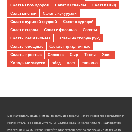
Салат из помидоров
Салат из свеклы
Салат из яиц
Салат мясной
Салат с кукурузой
Салат с куриной грудкой
Салат с курицей
Салат с сыром
Салат с фасолью
Салаты
Салаты без майонеза
Салаты на скорую руку
Салаты овощные
Салаты праздничные
Салаты простые
Сладкое
Сыр
Тосты
Ужин
Холодные закуски
обед
пост
свинина
Все материалы на данном сайте взяты из открытых источников и предоставляются
исключительно в ознакомительных целях. Права на материалы принадлежат их
владельцам. Администрация сайта ответственности за содержание материала