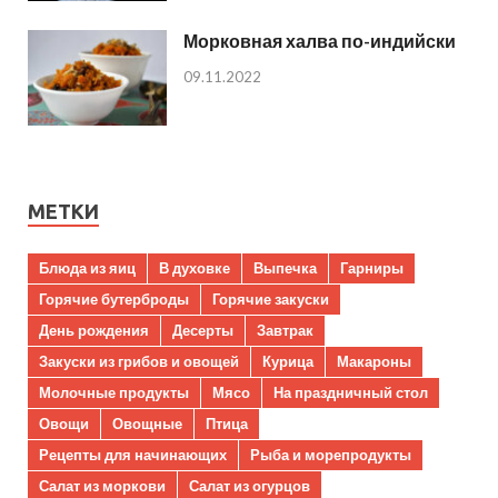
Морковная халва по-индийски
09.11.2022
МЕТКИ
Блюда из яиц
В духовке
Выпечка
Гарниры
Горячие бутерброды
Горячие закуски
День рождения
Десерты
Завтрак
Закуски из грибов и овощей
Курица
Макароны
Молочные продукты
Мясо
На праздничный стол
Овощи
Овощные
Птица
Рецепты для начинающих
Рыба и морепродукты
Салат из моркови
Салат из огурцов