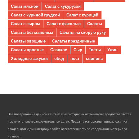
Салат мясной
Салат с кукурузой
Салат с куриной грудкой
Салат с курицей
Салат с сыром
Салат с фасолью
Салаты
Салаты без майонеза
Салаты на скорую руку
Салаты овощные
Салаты праздничные
Салаты простые
Сладкое
Сыр
Тосты
Ужин
Холодные закуски
обед
пост
свинина
Все материалы на данном сайте взяты из открытых источников и предоставляются
исключительно в ознакомительных целях. Права на материалы принадлежат их
владельцам. Администрация сайта ответственности за содержание материала
не несет.