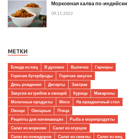
Морковная халва по-индийски
09.11.2022
МЕТКИ
Блюда из яиц
В духовке
Выпечка
Гарниры
Горячие бутерброды
Горячие закуски
День рождения
Десерты
Завтрак
Закуски из грибов и овощей
Курица
Макароны
Молочные продукты
Мясо
На праздничный стол
Овощи
Овощные
Птица
Рецепты для начинающих
Рыба и морепродукты
Салат из моркови
Салат из огурцов
Салат из помидоров
Салат из свеклы
Салат из яиц