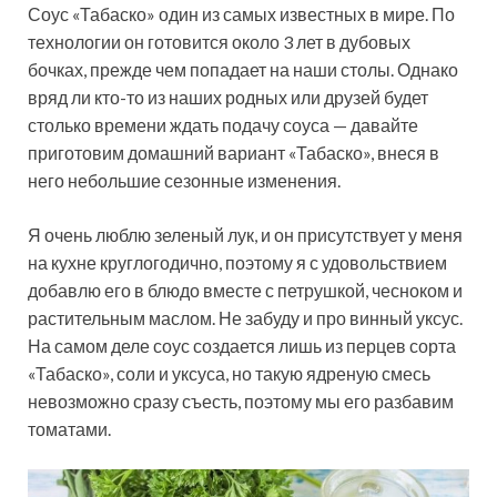
Соус «Табаско» один из самых известных в мире. По
технологии он готовится около 3 лет в дубовых
бочках, прежде чем попадает на наши столы. Однако
вряд ли кто-то из наших родных или друзей будет
столько времени ждать подачу соуса — давайте
приготовим домашний вариант «Табаско», внеся в
него небольшие сезонные изменения.
Я очень люблю зеленый лук, и он присутствует у меня
на кухне круглогодично, поэтому я с удовольствием
добавлю его в блюдо вместе с петрушкой, чесноком и
растительным маслом. Не забуду и про винный уксус.
На самом деле соус создается лишь из перцев сорта
«Табаско», соли и уксуса, но такую ядреную смесь
невозможно сразу съесть, поэтому мы его разбавим
томатами.