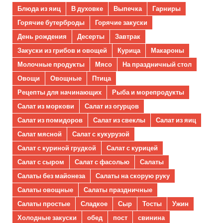
Блюда из яиц
В духовке
Выпечка
Гарниры
Горячие бутерброды
Горячие закуски
День рождения
Десерты
Завтрак
Закуски из грибов и овощей
Курица
Макароны
Молочные продукты
Мясо
На праздничный стол
Овощи
Овощные
Птица
Рецепты для начинающих
Рыба и морепродукты
Салат из моркови
Салат из огурцов
Салат из помидоров
Салат из свеклы
Салат из яиц
Салат мясной
Салат с кукурузой
Салат с куриной грудкой
Салат с курицей
Салат с сыром
Салат с фасолью
Салаты
Салаты без майонеза
Салаты на скорую руку
Салаты овощные
Салаты праздничные
Салаты простые
Сладкое
Сыр
Тосты
Ужин
Холодные закуски
обед
пост
свинина