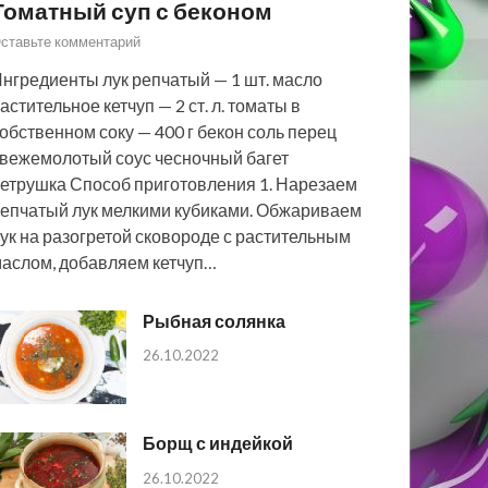
Томатный суп с беконом
ставьте комментарий
нгредиенты лук репчатый — 1 шт. масло
астительное кетчуп — 2 ст. л. томаты в
обственном соку — 400 г бекон соль перец
вежемолотый соус чесночный багет
етрушка Способ приготовления 1. Нарезаем
епчатый лук мелкими кубиками. Обжариваем
ук на разогретой сковороде с растительным
аслом, добавляем кетчуп…
Рыбная солянка
26.10.2022
Борщ с индейкой
26.10.2022