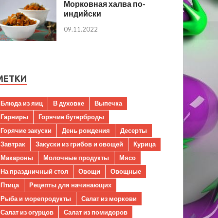
Морковная халва по-
индийски
09.11.2022
МЕТКИ
Блюда из яиц
В духовке
Выпечка
Гарниры
Горячие бутерброды
Горячие закуски
День рождения
Десерты
Завтрак
Закуски из грибов и овощей
Курица
Макароны
Молочные продукты
Мясо
На праздничный стол
Овощи
Овощные
Птица
Рецепты для начинающих
Рыба и морепродукты
Салат из моркови
Салат из огурцов
Салат из помидоров