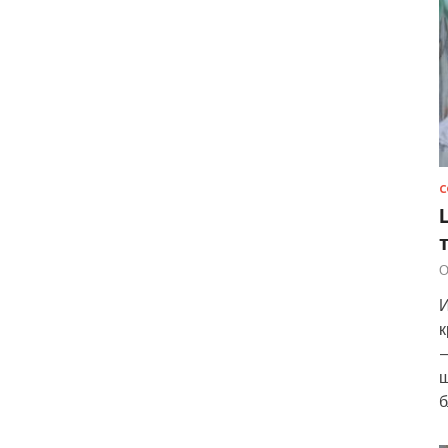
С
О
И
к
—
ш
б