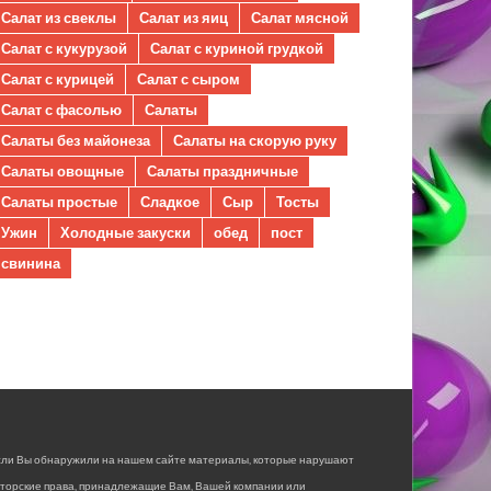
Салат из свеклы
Салат из яиц
Салат мясной
Салат с кукурузой
Салат с куриной грудкой
Салат с курицей
Салат с сыром
Салат с фасолью
Салаты
Салаты без майонеза
Салаты на скорую руку
Салаты овощные
Салаты праздничные
Салаты простые
Сладкое
Сыр
Тосты
Ужин
Холодные закуски
обед
пост
свинина
сли Вы обнаружили на нашем сайте материалы, которые нарушают
вторские права, принадлежащие Вам, Вашей компании или