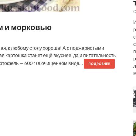
О
И
м и морковью
р
с
с
ая, к любому столу хороша! А с поджаристыми
п
я картошка станет ещё вкуснее, да и питательность
р
артофель — 600 г (в очищенном виде…
ПОДРОБНЕЕ
л
м