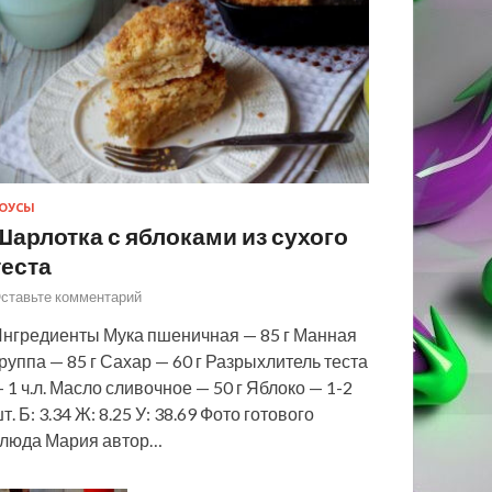
ОУСЫ
Шарлотка с яблоками из сухого
теста
ставьте комментарий
нгредиенты Мука пшеничная — 85 г Манная
руппа — 85 г Сахар — 60 г Разрыхлитель теста
 1 ч.л. Масло сливочное — 50 г Яблоко — 1-2
т. Б: 3.34 Ж: 8.25 У: 38.69 Фото готового
люда Мария автор…