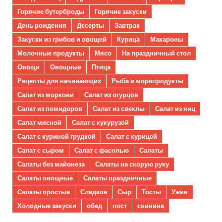
Горячие бутерброды
Горячие закуски
День рождения
Десерты
Завтрак
Закуски из грибов и овощей
Курица
Макароны
Молочные продукты
Мясо
На праздничный стол
Овощи
Овощные
Птица
Рецепты для начинающих
Рыба и морепродукты
Салат из моркови
Салат из огурцов
Салат из помидоров
Салат из свеклы
Салат из яиц
Салат мясной
Салат с кукурузой
Салат с куриной грудкой
Салат с курицей
Салат с сыром
Салат с фасолью
Салаты
Салаты без майонеза
Салаты на скорую руку
Салаты овощные
Салаты праздничные
Салаты простые
Сладкое
Сыр
Тосты
Ужин
Холодные закуски
обед
пост
свинина