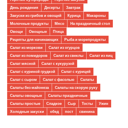
День рождения
Десерты
Завтрак
Закуски из грибов и овощей
Курица
Макароны
Молочные продукты
Мясо
На праздничный стол
Овощи
Овощные
Птица
Рецепты для начинающих
Рыба и морепродукты
Салат из моркови
Салат из огурцов
Салат из помидоров
Салат из свеклы
Салат из яиц
Салат мясной
Салат с кукурузой
Салат с куриной грудкой
Салат с курицей
Салат с сыром
Салат с фасолью
Салаты
Салаты без майонеза
Салаты на скорую руку
Салаты овощные
Салаты праздничные
Салаты простые
Сладкое
Сыр
Тосты
Ужин
Холодные закуски
обед
пост
свинина