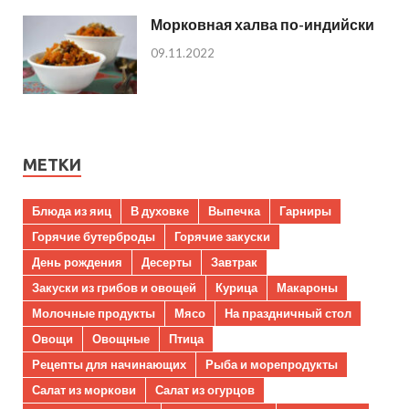
Морковная халва по-индийски
09.11.2022
МЕТКИ
Блюда из яиц
В духовке
Выпечка
Гарниры
Горячие бутерброды
Горячие закуски
День рождения
Десерты
Завтрак
Закуски из грибов и овощей
Курица
Макароны
Молочные продукты
Мясо
На праздничный стол
Овощи
Овощные
Птица
Рецепты для начинающих
Рыба и морепродукты
Салат из моркови
Салат из огурцов