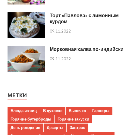
Торт «Павлова» с лимонным
курдом
09.11.2022
Морковная халва по-индийски
09.11.2022
МЕТКИ
Блюда из яиц
В духовке
Выпечка
Гарниры
Горячие бутерброды
Горячие закуски
День рождения
Десерты
Завтрак