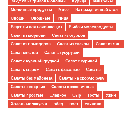
Закуски из грибов и овощей
Курица
Макароны
Молочные продукты
Мясо
На праздничный стол
Овощи
Овощные
Птица
Рецепты для начинающих
Рыба и морепродукты
Салат из моркови
Салат из огурцов
Салат из помидоров
Салат из свеклы
Салат из яиц
Салат мясной
Салат с кукурузой
Салат с куриной грудкой
Салат с курицей
Салат с сыром
Салат с фасолью
Салаты
Салаты без майонеза
Салаты на скорую руку
Салаты овощные
Салаты праздничные
Салаты простые
Сладкое
Сыр
Тосты
Ужин
Холодные закуски
обед
пост
свинина