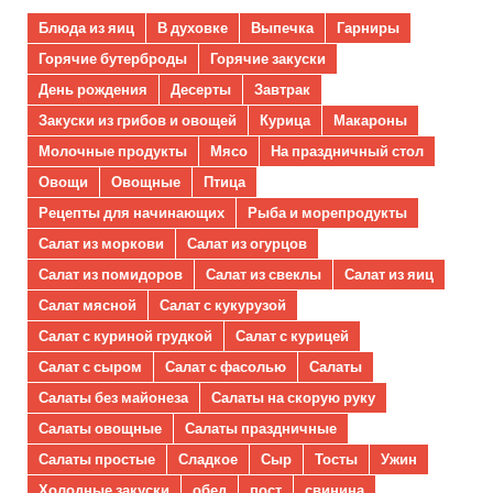
Блюда из яиц
В духовке
Выпечка
Гарниры
Горячие бутерброды
Горячие закуски
День рождения
Десерты
Завтрак
Закуски из грибов и овощей
Курица
Макароны
Молочные продукты
Мясо
На праздничный стол
Овощи
Овощные
Птица
Рецепты для начинающих
Рыба и морепродукты
Салат из моркови
Салат из огурцов
Салат из помидоров
Салат из свеклы
Салат из яиц
Салат мясной
Салат с кукурузой
Салат с куриной грудкой
Салат с курицей
Салат с сыром
Салат с фасолью
Салаты
Салаты без майонеза
Салаты на скорую руку
Салаты овощные
Салаты праздничные
Салаты простые
Сладкое
Сыр
Тосты
Ужин
Холодные закуски
обед
пост
свинина