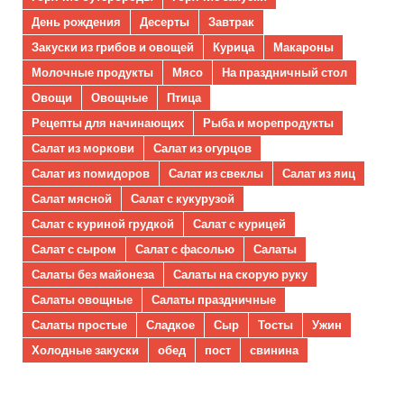
День рождения
Десерты
Завтрак
Закуски из грибов и овощей
Курица
Макароны
Молочные продукты
Мясо
На праздничный стол
Овощи
Овощные
Птица
Рецепты для начинающих
Рыба и морепродукты
Салат из моркови
Салат из огурцов
Салат из помидоров
Салат из свеклы
Салат из яиц
Салат мясной
Салат с кукурузой
Салат с куриной грудкой
Салат с курицей
Салат с сыром
Салат с фасолью
Салаты
Салаты без майонеза
Салаты на скорую руку
Салаты овощные
Салаты праздничные
Салаты простые
Сладкое
Сыр
Тосты
Ужин
Холодные закуски
обед
пост
свинина