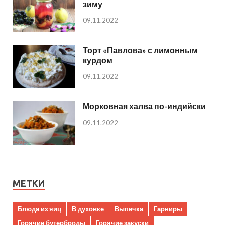
зиму
09.11.2022
Торт «Павлова» с лимонным
курдом
09.11.2022
Морковная халва по-индийски
09.11.2022
МЕТКИ
Блюда из яиц
В духовке
Выпечка
Гарниры
Горячие бутерброды
Горячие закуски