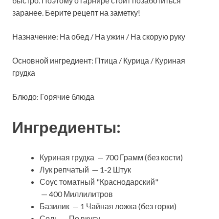
быстро. Поэтому о гарнире стоит позаботиться
заранее. Берите рецепт на заметку!
Назначение: На обед / На ужин / На скорую руку
Основной ингредиент: Птица / Курица / Куриная
грудка
Блюдо: Горячие блюда
Ингредиенты:
Куриная грудка — 700 Грамм (без кости)
Лук репчатый — 1-2 Штук
Соус томатный "Краснодарский"
— 400 Миллилитров
Базилик — 1 Чайная ложка (без горки)
Соль — По вкусу