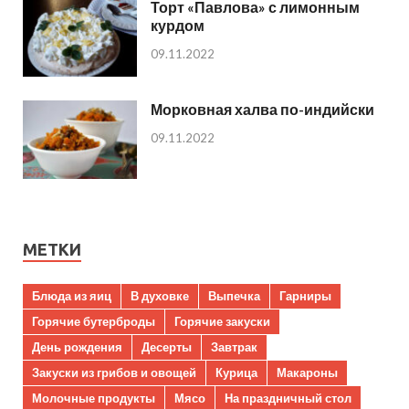
Торт «Павлова» с лимонным
курдом
09.11.2022
Морковная халва по-индийски
09.11.2022
МЕТКИ
Блюда из яиц
В духовке
Выпечка
Гарниры
Горячие бутерброды
Горячие закуски
День рождения
Десерты
Завтрак
Закуски из грибов и овощей
Курица
Макароны
Молочные продукты
Мясо
На праздничный стол