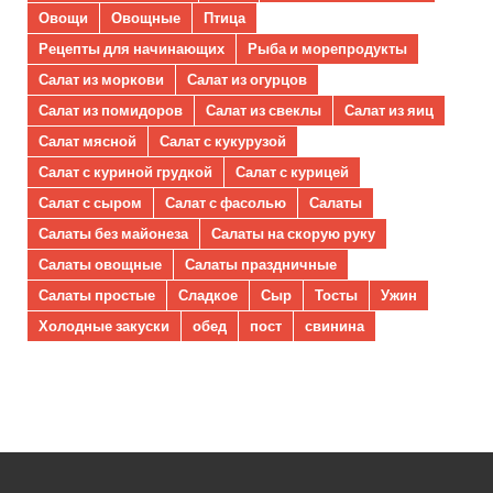
Овощи
Овощные
Птица
Рецепты для начинающих
Рыба и морепродукты
Салат из моркови
Салат из огурцов
Салат из помидоров
Салат из свеклы
Салат из яиц
Салат мясной
Салат с кукурузой
Салат с куриной грудкой
Салат с курицей
Салат с сыром
Салат с фасолью
Салаты
Салаты без майонеза
Салаты на скорую руку
Салаты овощные
Салаты праздничные
Салаты простые
Сладкое
Сыр
Тосты
Ужин
Холодные закуски
обед
пост
свинина