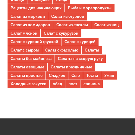
Рецепты для начинающих
Рыба и морепродукты
Салат из моркови
Салат из огурцов
Салат из помидоров
Салат из свеклы
Салат из яиц
Салат мясной
Салат с кукурузой
Салат с куриной грудкой
Салат с курицей
Салат с сыром
Салат с фасолью
Салаты
Салаты без майонеза
Салаты на скорую руку
Салаты овощные
Салаты праздничные
Салаты простые
Сладкое
Сыр
Тосты
Ужин
Холодные закуски
обед
пост
свинина