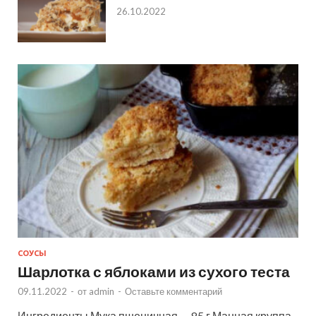
26.10.2022
СОУСЫ
Шарлотка с яблоками из сухого теста
09.11.2022
-
от
admin
-
Оставьте комментарий
Ингредиенты Мука пшеничная — 85 г Манная круппа