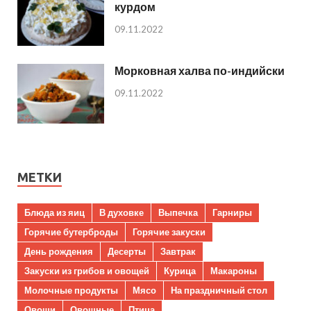
курдом
09.11.2022
Морковная халва по-индийски
09.11.2022
МЕТКИ
Блюда из яиц
В духовке
Выпечка
Гарниры
Горячие бутерброды
Горячие закуски
День рождения
Десерты
Завтрак
Закуски из грибов и овощей
Курица
Макароны
Молочные продукты
Мясо
На праздничный стол
Овощи
Овощные
Птица