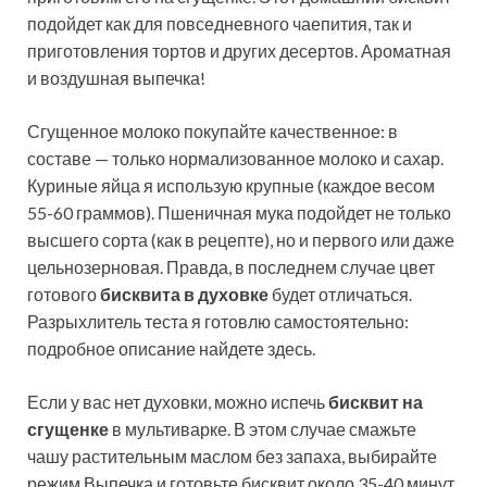
подойдет как для повседневного чаепития, так и
приготовления тортов и других десертов. Ароматная
и воздушная выпечка!
Сгущенное молоко покупайте качественное: в
составе —
только нормализованное молоко и сахар.
Куриные яйца я использую крупные (каждое весом
55-60 граммов). Пшеничная мука подойдет не только
высшего сорта (как в рецепте), но и первого или даже
цельнозерновая. Правда, в последнем случае цвет
готового
бисквита в духовке
будет отличаться.
Разрыхлитель теста я готовлю самостоятельно:
подробное описание найдете здесь.
Если у вас нет духовки, можно испечь
бисквит на
сгущенке
в мультиварке. В этом случае смажьте
чашу растительным маслом без запаха, выбирайте
режим Выпечка и готовьте бисквит около 35-40 минут.