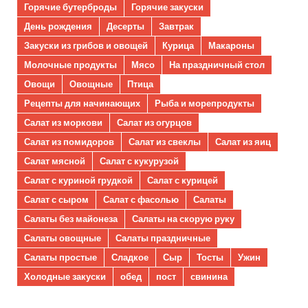
Горячие бутерброды
Горячие закуски
День рождения
Десерты
Завтрак
Закуски из грибов и овощей
Курица
Макароны
Молочные продукты
Мясо
На праздничный стол
Овощи
Овощные
Птица
Рецепты для начинающих
Рыба и морепродукты
Салат из моркови
Салат из огурцов
Салат из помидоров
Салат из свеклы
Салат из яиц
Салат мясной
Салат с кукурузой
Салат с куриной грудкой
Салат с курицей
Салат с сыром
Салат с фасолью
Салаты
Салаты без майонеза
Салаты на скорую руку
Салаты овощные
Салаты праздничные
Салаты простые
Сладкое
Сыр
Тосты
Ужин
Холодные закуски
обед
пост
свинина