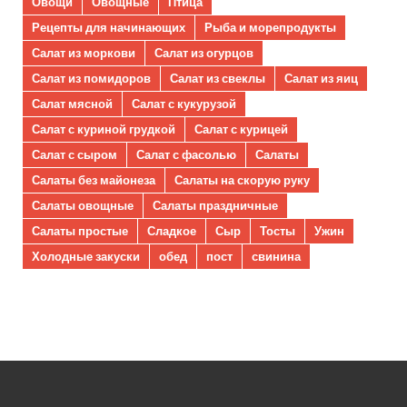
Овощи
Овощные
Птица
Рецепты для начинающих
Рыба и морепродукты
Салат из моркови
Салат из огурцов
Салат из помидоров
Салат из свеклы
Салат из яиц
Салат мясной
Салат с кукурузой
Салат с куриной грудкой
Салат с курицей
Салат с сыром
Салат с фасолью
Салаты
Салаты без майонеза
Салаты на скорую руку
Салаты овощные
Салаты праздничные
Салаты простые
Сладкое
Сыр
Тосты
Ужин
Холодные закуски
обед
пост
свинина