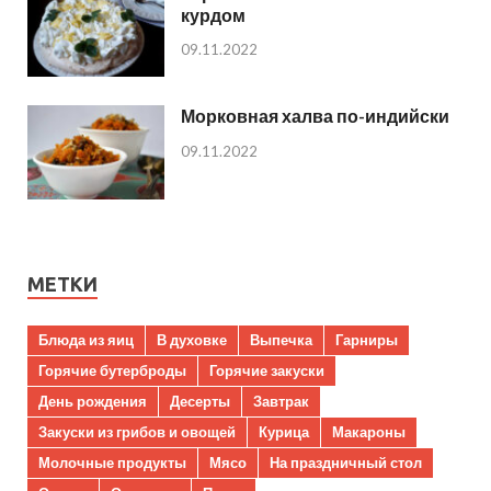
курдом
09.11.2022
Морковная халва по-индийски
09.11.2022
МЕТКИ
Блюда из яиц
В духовке
Выпечка
Гарниры
Горячие бутерброды
Горячие закуски
День рождения
Десерты
Завтрак
Закуски из грибов и овощей
Курица
Макароны
Молочные продукты
Мясо
На праздничный стол