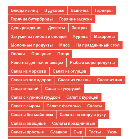
Блюда из яиц
В духовке
Выпечка
Гарниры
Горячие бутерброды
Горячие закуски
День рождения
Десерты
Завтрак
Закуски из грибов и овощей
Курица
Макароны
Молочные продукты
Мясо
На праздничный стол
Овощи
Овощные
Птица
Рецепты для начинающих
Рыба и морепродукты
Салат из моркови
Салат из огурцов
Салат из помидоров
Салат из свеклы
Салат из яиц
Салат мясной
Салат с кукурузой
Салат с куриной грудкой
Салат с курицей
Салат с сыром
Салат с фасолью
Салаты
Салаты без майонеза
Салаты на скорую руку
Салаты овощные
Салаты праздничные
Салаты простые
Сладкое
Сыр
Тосты
Ужин