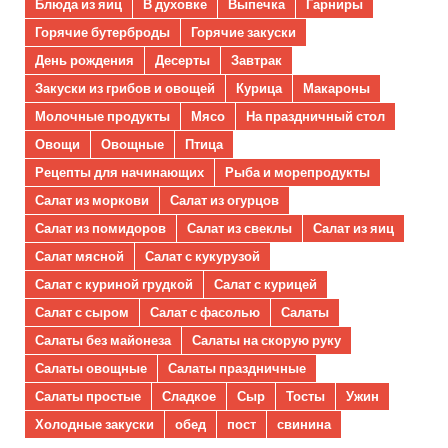
Блюда из яиц
В духовке
Выпечка
Гарниры
Горячие бутерброды
Горячие закуски
День рождения
Десерты
Завтрак
Закуски из грибов и овощей
Курица
Макароны
Молочные продукты
Мясо
На праздничный стол
Овощи
Овощные
Птица
Рецепты для начинающих
Рыба и морепродукты
Салат из моркови
Салат из огурцов
Салат из помидоров
Салат из свеклы
Салат из яиц
Салат мясной
Салат с кукурузой
Салат с куриной грудкой
Салат с курицей
Салат с сыром
Салат с фасолью
Салаты
Салаты без майонеза
Салаты на скорую руку
Салаты овощные
Салаты праздничные
Салаты простые
Сладкое
Сыр
Тосты
Ужин
Холодные закуски
обед
пост
свинина