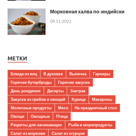
Морковная халва по-индийски
09.11.2022
МЕТКИ
Блюда из яиц
В духовке
Выпечка
Гарниры
Горячие бутерброды
Горячие закуски
День рождения
Десерты
Завтрак
Закуски из грибов и овощей
Курица
Макароны
Молочные продукты
Мясо
На праздничный стол
Овощи
Овощные
Птица
Рецепты для начинающих
Рыба и морепродукты
Салат из моркови
Салат из огурцов