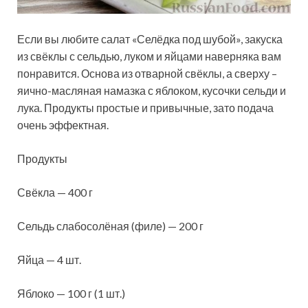
Если вы любите салат «Селёдка под шубой», закуска
из свёклы с сельдью, луком и яйцами наверняка вам
понравится. Основа из отварной свёклы, а сверху –
яично-масляная намазка с яблоком, кусочки сельди и
лука. Продукты простые и привычные, зато подача
очень эффектная.
Продукты
Свёкла — 400 г
Сельдь слабосолёная (филе) — 200 г
Яйца — 4 шт.
Яблоко — 100 г (1 шт.)