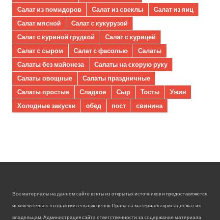
Салат из помидоров
Салат из свеклы
Салат из яиц
Салат мясной
Салат с кукурузой
Салат с куриной грудкой
Салат с курицей
Салат с сыром
Салат с фасолью
Салаты
Салаты без майонеза
Салаты на скорую руку
Салаты овощные
Салаты праздничные
Салаты простые
Сладкое
Сыр
Тосты
Ужин
Холодные закуски
обед
пост
свинина
Все материалы на данном сайте взяты из открытых источников и предоставляются
исключительно в ознакомительных целях. Права на материалы принадлежат их
владельцам. Администрация сайта ответственности за содержание материала