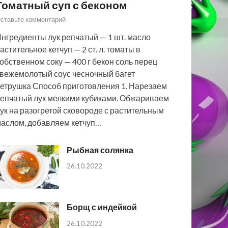
Томатный суп с беконом
ставьте комментарий
нгредиенты лук репчатый — 1 шт. масло
астительное кетчуп — 2 ст. л. томаты в
обственном соку — 400 г бекон соль перец
вежемолотый соус чесночный багет
етрушка Способ приготовления 1. Нарезаем
епчатый лук мелкими кубиками. Обжариваем
ук на разогретой сковороде с растительным
аслом, добавляем кетчуп…
Рыбная солянка
26.10.2022
Борщ с индейкой
26.10.2022