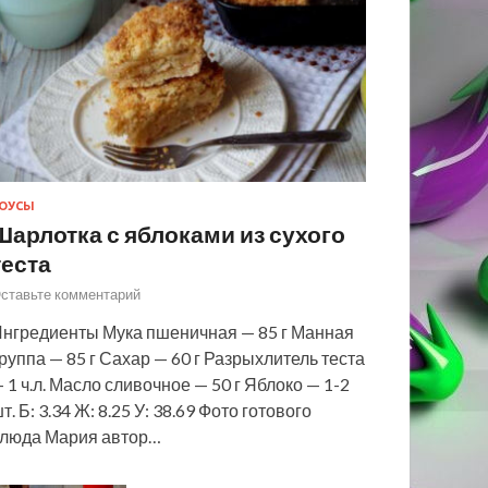
ОУСЫ
Шарлотка с яблоками из сухого
теста
ставьте комментарий
нгредиенты Мука пшеничная — 85 г Манная
руппа — 85 г Сахар — 60 г Разрыхлитель теста
 1 ч.л. Масло сливочное — 50 г Яблоко — 1-2
т. Б: 3.34 Ж: 8.25 У: 38.69 Фото готового
люда Мария автор…