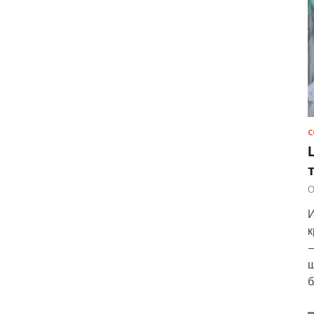
С
О
И
к
—
ш
б