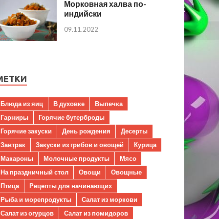
Морковная халва по-
индийски
09.11.2022
МЕТКИ
Блюда из яиц
В духовке
Выпечка
Гарниры
Горячие бутерброды
Горячие закуски
День рождения
Десерты
Завтрак
Закуски из грибов и овощей
Курица
Макароны
Молочные продукты
Мясо
На праздничный стол
Овощи
Овощные
Птица
Рецепты для начинающих
Рыба и морепродукты
Салат из моркови
Салат из огурцов
Салат из помидоров