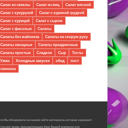
Салат из свеклы
Салат из яиц
Салат мясной
Салат с кукурузой
Салат с куриной грудкой
Салат с курицей
Салат с сыром
Салат с фасолью
Салаты
Салаты без майонеза
Салаты на скорую руку
Салаты овощные
Салаты праздничные
Салаты простые
Сладкое
Сыр
Тосты
Ужин
Холодные закуски
обед
пост
свинина
сли Вы обнаружили на нашем сайте материалы, которые нарушают
вторские права, принадлежащие Вам, Вашей компании или