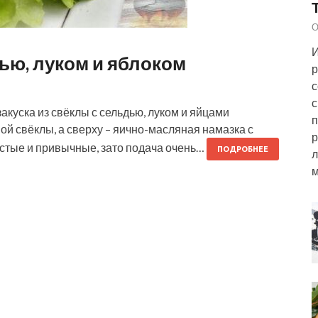
О
И
дью, луком и яблоком
р
с
с
акуска из свёклы с сельдью, луком и яйцами
п
ой свёклы, а сверху – яично-масляная намазка с
р
ростые и привычные, зато подача очень…
ПОДРОБНЕЕ
л
м