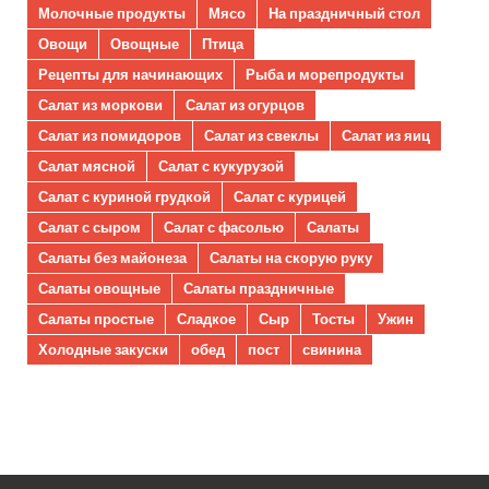
Молочные продукты
Мясо
На праздничный стол
Овощи
Овощные
Птица
Рецепты для начинающих
Рыба и морепродукты
Салат из моркови
Салат из огурцов
Салат из помидоров
Салат из свеклы
Салат из яиц
Салат мясной
Салат с кукурузой
Салат с куриной грудкой
Салат с курицей
Салат с сыром
Салат с фасолью
Салаты
Салаты без майонеза
Салаты на скорую руку
Салаты овощные
Салаты праздничные
Салаты простые
Сладкое
Сыр
Тосты
Ужин
Холодные закуски
обед
пост
свинина