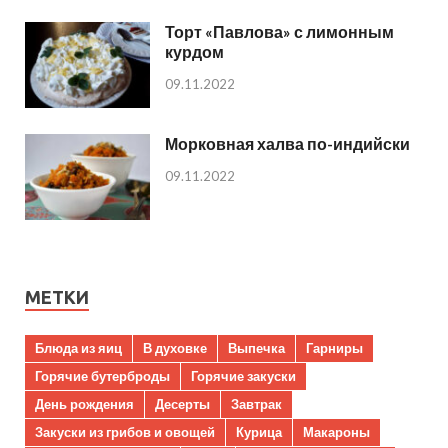
Торт «Павлова» с лимонным
курдом
09.11.2022
Морковная халва по-индийски
09.11.2022
МЕТКИ
Блюда из яиц
В духовке
Выпечка
Гарниры
Горячие бутерброды
Горячие закуски
День рождения
Десерты
Завтрак
Закуски из грибов и овощей
Курица
Макароны