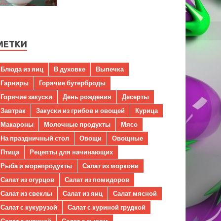
МЕТКИ
Блюда из яиц
В духовке
Выпечка
Гарниры
Горячие бутерброды
Горячие закуски
День рождения
Десерты
Завтрак
Закуски из грибов и овощей
Курица
Макароны
Молочные продукты
Мясо
На праздничный стол
Овощи
Овощные
Птица
Рецепты для начинающих
Рыба и морепродукты
Салат из моркови
Салат из огурцов
Салат из помидоров
Салат из свеклы
Салат из яиц
Салат мясной
Салат с кукурузой
Салат с куриной грудкой
Салат с курицей
Салат с сыром