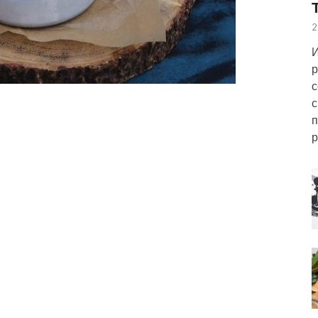
2
И
р
с
с
п
р