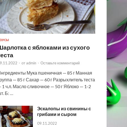
ОУСЫ
Шарлотка с яблоками из сухого
теста
9.11.2022
-
от
admin
-
Оставьте комментарий
нгредиенты Мука пшеничная — 85 г Манная
руппа — 85 г Сахар — 60 г Разрыхлитель теста
 1 ч.л. Масло сливочное — 50 г Яблоко — 1-2
т. Б: …
Эскалопы из свинины с
грибами и сыром
09.11.2022