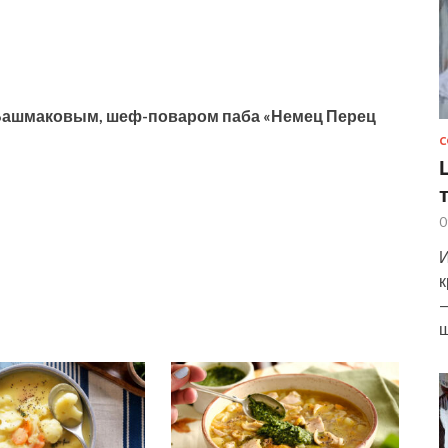
ашмаковым, шеф-поваром паба «Немец Перец
С
0
И
к
—
ш