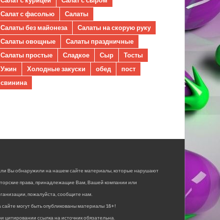
Салат с фасолью
Салаты
Салаты без майонеза
Салаты на скорую руку
Салаты овощные
Салаты праздничные
Салаты простые
Сладкое
Сыр
Тосты
Ужин
Холодные закуски
обед
пост
свинина
сли Вы обнаружили на нашем сайте материалы, которые нарушают
вторские права, принадлежащие Вам, Вашей компании или
ганизации, пожалуйста, сообщите нам.
 сайте могут быть опубликованы материалы 18+!
и цитировании ссылка на источник обязательна.