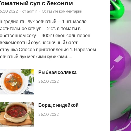
Томатный суп с беконом
6.10.2022
-
от
admin
-
Оставьте комментарий
нгредиенты лук репчатый — 1 шт. масло
астительное кетчуп — 2 ст. л. томаты в
обственном соку — 400 г бекон соль перец
вежемолотый соус чесночный багет
етрушка Способ приготовления 1. Нарезаем
епчатый лук мелкими кубиками. …
Рыбная солянка
26.10.2022
Борщ с индейкой
26.10.2022