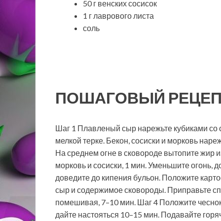
50 г венских сосисок
1 г лаврового листа
соль
ПОШАГОВЫЙ РЕЦЕП
Шаг 1 Плавленый сыр нарежьте кубиками со с
мелкой терке. Бекон, сосиски и морковь наре
На среднем огне в сковороде вытопите жир и
морковь и сосиски, 1 мин. Уменьшите огонь, 
доведите до кипения бульон. Положите карто
сыр и содержимое сковороды. Приправьте спе
помешивая, 7–10 мин. Шаг 4 Положите чеснок,
дайте настояться 10–15 мин. Подавайте горя