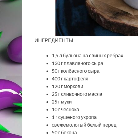
ИНГРЕДИЕНТЫ
1,5 л бульона на свиных ребрах
130 г плавленого сыра
50 г колбасного сыра
400 г картофеля
120 г моркови
25 г сливочного масла
25 г муки
10 г чеснока
1 г сушеного укропа
свежемолотый белый перец
50 г бекона