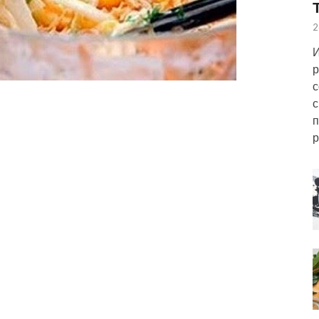
2
И
р
с
с
п
р