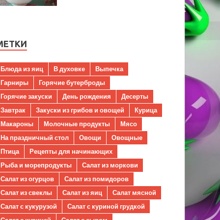
МЕТКИ
Блюда из яиц
В духовке
Выпечка
Гарниры
Горячие бутерброды
Горячие закуски
День рождения
Десерты
Завтрак
Закуски из грибов и овощей
Курица
Макароны
Молочные продукты
Мясо
На праздничный стол
Овощи
Овощные
Птица
Рецепты для начинающих
Рыба и морепродукты
Салат из моркови
Салат из огурцов
Салат из помидоров
Салат из свеклы
Салат из яиц
Салат мясной
Салат с кукурузой
Салат с куриной грудкой
Салат с курицей
Салат с сыром