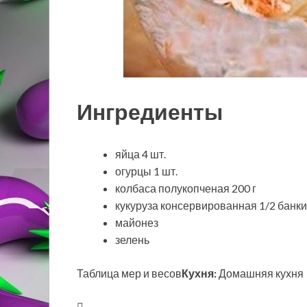
Ингредиенты
яйца 4 шт.
огурцы 1 шт.
колбаса полукопченая 200 г
кукуруза консервированная 1/2 банки
майонез
зелень
Таблица мер и весов
Кухня:
Домашняя кухня