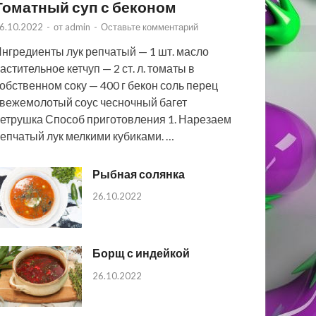
Томатный суп с беконом
6.10.2022
-
от
admin
-
Оставьте комментарий
нгредиенты лук репчатый — 1 шт. масло
астительное кетчуп — 2 ст. л. томаты в
обственном соку — 400 г бекон соль перец
вежемолотый соус чесночный багет
етрушка Способ приготовления 1. Нарезаем
епчатый лук мелкими кубиками. …
Рыбная солянка
26.10.2022
Борщ с индейкой
26.10.2022