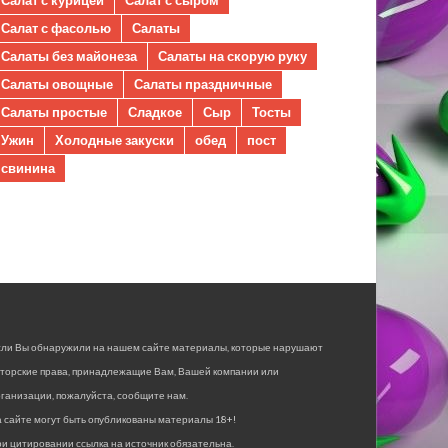
Салат с фасолью
Салаты
Салаты без майонеза
Салаты на скорую руку
Салаты овощные
Салаты праздничные
Салаты простые
Сладкое
Сыр
Тосты
Ужин
Холодные закуски
обед
пост
свинина
сли Вы обнаружили на нашем сайте материалы, которые нарушают
вторские права, принадлежащие Вам, Вашей компании или
ганизации, пожалуйста, сообщите нам.
 сайте могут быть опубликованы материалы 18+!
и цитировании ссылка на источник обязательна.