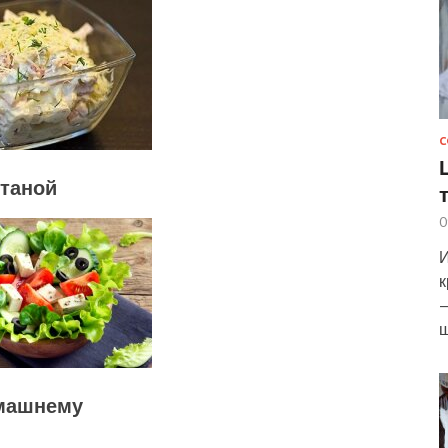
С
етаной
0
И
к
—
ш
омашнему