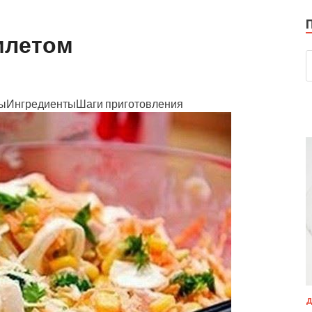
млетом
тыИнгредиентыШаги приготовления
Д