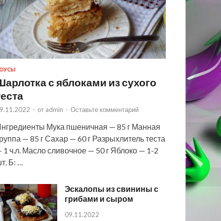
ОУСЫ
Шарлотка с яблоками из сухого
теста
9.11.2022
-
от
admin
-
Оставьте комментарий
нгредиенты Мука пшеничная — 85 г Манная
руппа — 85 г Сахар — 60 г Разрыхлитель теста
 1 ч.л. Масло сливочное — 50 г Яблоко — 1-2
т. Б: …
Эскалопы из свинины с
грибами и сыром
09.11.2022