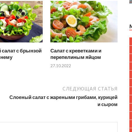
 салат с брынзой
Салат с креветками и
шнему
перепелиным яйцом
27.10.2022
СЛЕДУЮЩАЯ СТАТЬЯ
Слоеный салат с жареными грибами, курицей
и сыром