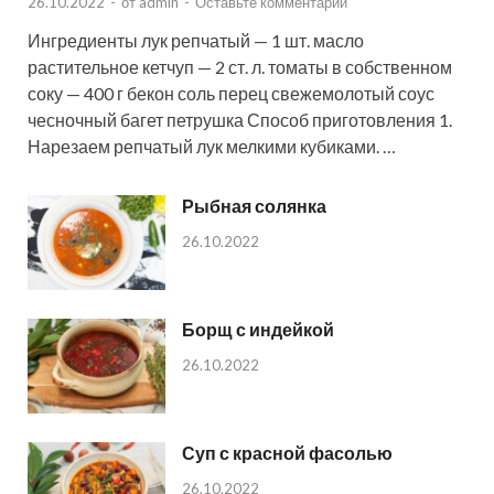
26.10.2022
-
от
admin
-
Оставьте комментарий
Ингредиенты лук репчатый — 1 шт. масло
растительное кетчуп — 2 ст. л. томаты в собственном
соку — 400 г бекон соль перец свежемолотый соус
чесночный багет петрушка Способ приготовления 1.
Нарезаем репчатый лук мелкими кубиками. …
Рыбная солянка
26.10.2022
Борщ с индейкой
26.10.2022
Суп с красной фасолью
26.10.2022