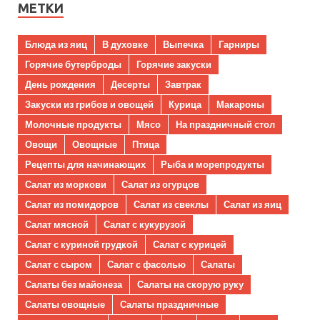
МЕТКИ
Блюда из яиц
В духовке
Выпечка
Гарниры
Горячие бутерброды
Горячие закуски
День рождения
Десерты
Завтрак
Закуски из грибов и овощей
Курица
Макароны
Молочные продукты
Мясо
На праздничный стол
Овощи
Овощные
Птица
Рецепты для начинающих
Рыба и морепродукты
Салат из моркови
Салат из огурцов
Салат из помидоров
Салат из свеклы
Салат из яиц
Салат мясной
Салат с кукурузой
Салат с куриной грудкой
Салат с курицей
Салат с сыром
Салат с фасолью
Салаты
Салаты без майонеза
Салаты на скорую руку
Салаты овощные
Салаты праздничные