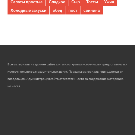
Салаты простые
Сладкое
Сыр
Тосты
Ужин
Холодные закуски
обед
пост
свинина
Все материалы на данном сайте взяты из открытых источников и предоставляются
исключительно в ознакомительных целях. Права на материалы принадлежат их
владельцам. Администрация сайта ответственности за содержание материала
не несет.