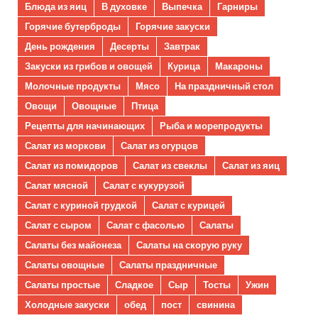
Блюда из яиц
В духовке
Выпечка
Гарниры
Горячие бутерброды
Горячие закуски
День рождения
Десерты
Завтрак
Закуски из грибов и овощей
Курица
Макароны
Молочные продукты
Мясо
На праздничный стол
Овощи
Овощные
Птица
Рецепты для начинающих
Рыба и морепродукты
Салат из моркови
Салат из огурцов
Салат из помидоров
Салат из свеклы
Салат из яиц
Салат мясной
Салат с кукурузой
Салат с куриной грудкой
Салат с курицей
Салат с сыром
Салат с фасолью
Салаты
Салаты без майонеза
Салаты на скорую руку
Салаты овощные
Салаты праздничные
Салаты простые
Сладкое
Сыр
Тосты
Ужин
Холодные закуски
обед
пост
свинина