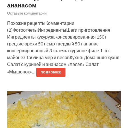
ананасом
Оставьте комментарий
Похожие рецептыКомментарии
(2)ФотоотчетыИнгредиентыШаги приготовления
Ингредиенты кукуруза консервированная 150 г
грецкие орехи 50 г сыр твердый 50 г ананас
консервированный 3 колечка куриное филе 1 шт.
майонез Таблица мер и весовКухня: Домашняя кухня
Салат с курицей и ананасом «Хэлэл» Салат
«Мышонок»…
ПОДРОБНЕЕ