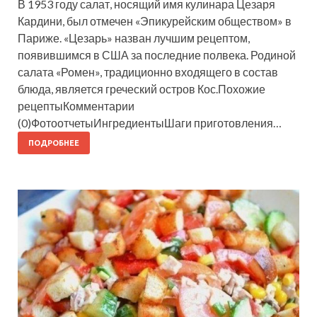
В 1953 году салат, носящий имя кулинара Цезаря
Кардини, был отмечен «Эпикурейским обществом» в
Париже. «Цезарь» назван лучшим рецептом,
появившимся в США за последние полвека. Родиной
салата «Ромен», традиционно входящего в состав
блюда, является греческий остров Кос.Похожие
рецептыКомментарии
(0)ФотоотчетыИнгредиентыШаги приготовления…
ПОДРОБНЕЕ