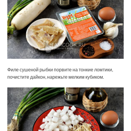
Филе сушеной рыбки порвите на тонкие ломтики,
почистите дайкон, нарежьте мелким кубиком.