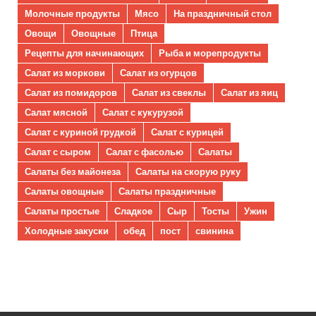
Молочные продукты
Мясо
На праздничный стол
Овощи
Овощные
Птица
Рецепты для начинающих
Рыба и морепродукты
Салат из моркови
Салат из огурцов
Салат из помидоров
Салат из свеклы
Салат из яиц
Салат мясной
Салат с кукурузой
Салат с куриной грудкой
Салат с курицей
Салат с сыром
Салат с фасолью
Салаты
Салаты без майонеза
Салаты на скорую руку
Салаты овощные
Салаты праздничные
Салаты простые
Сладкое
Сыр
Тосты
Ужин
Холодные закуски
обед
пост
свинина