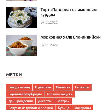
Торт «Павлова» с лимонным
курдом
09.11.2022
Морковная халва по-индийски
09.11.2022
МЕТКИ
Блюда из яиц
В духовке
Выпечка
Гарниры
Горячие бутерброды
Горячие закуски
День рождения
Десерты
Завтрак
Закуски из грибов и овощей
Курица
Макароны